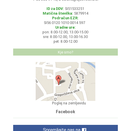
ID za DDV:
SI51533251
Matična številka:
5879914
Podračun EZR:
SI56 0120 1010 0014 597
Uradne ure:
pon: 8.00-12.00, 13.00-15.00
sre: 8.00-12.00, 13.00-16.30
pet: 8.00-12.00
Kje smo?
Poglej na zemljevidu
Facebook
Spremljajte nas na