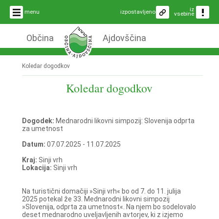
iz
menu
izpostavljeno
vsebine
Občina
Ajdovščina
Koledar dogodkov
Koledar dogodkov
Dogodek:
Mednarodni likovni simpozij: Slovenija odprta
za umetnost
Datum:
07.07.2025 - 11.07.2025
Kraj:
Sinji vrh
Lokacija:
Sinji vrh
Na turistični domačiji »Sinji vrh« bo od 7. do 11. julija
2025 potekal že 33. Mednarodni likovni simpozij
»Slovenija, odprta za umetnost«. Na njem bo sodelovalo
deset mednarodno uveljavljenih avtorjev, ki z izjemo