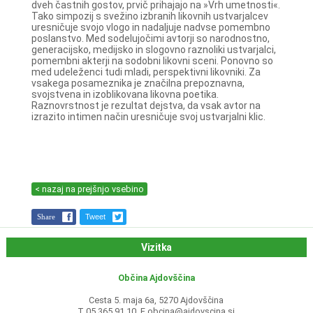
dveh častnih gostov, prvič prihajajo na »Vrh umetnosti«.
Tako simpozij s svežino izbranih likovnih ustvarjalcev
uresničuje svojo vlogo in nadaljuje nadvse pomembno
poslanstvo. Med sodelujočimi avtorji so narodnostno,
generacijsko, medijsko in slogovno raznoliki ustvarjalci,
pomembni akterji na sodobni likovni sceni. Ponovno so
med udeleženci tudi mladi, perspektivni likovniki. Za
vsakega posameznika je značilna prepoznavna,
svojstvena in izoblikovana likovna poetika.
Raznovrstnost je rezultat dejstva, da vsak avtor na
izrazito intimen način uresničuje svoj ustvarjalni klic.
< nazaj na prejšnjo vsebino
Share
Tweet
Vizitka
Občina Ajdovščina
Cesta 5. maja 6a, 5270 Ajdovščina
T 05 365 91 10, E
obcina@ajdovscina.si