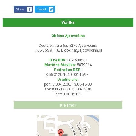
Share
Tweet
Vizitka
Občina Ajdovščina
Cesta 5. maja 6a, 5270 Ajdovščina
T 05 365 91 10, E
obcina@ajdovscina.si
ID za DDV:
SI51533251
Matična številka:
5879914
Podračun EZR:
SI56 0120 1010 0014 597
Uradne ure:
pon: 8.00-12.00, 13.00-15.00
sre: 8.00-12.00, 13.00-16.30
pet: 8.00-12.00
Kje smo?