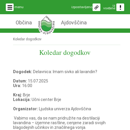
iz
menu
izpostavljeno
vsebine
Občina
Ajdovščina
Koledar dogodkov
Koledar dogodkov
Dogodek:
Delavnica: Imam sivko ali lavandin?
Datum:
15.07.2025
Ura:
16:00
Kraj:
Brje
Lokacija:
Učni center Brje
Organizator:
Ljudska univerza Ajdovščina
Vabimo vas, da se nam pridružite na destilaciji
lavandina – izjemne rastline, cenjene zaradi svojih
blagodejnih učinkov in značilnega vonja.