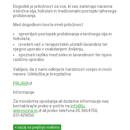
Dogodek je priložnost za vse, ki vas zanimajo naravna
eterična olja, hidrolati in tradicionalni postopki njihovega
pridobivanja.
Med dogodkom boste imeli priložnost:
spremljati postopek pridobivanja eteričnega olja in
hidrolata,
izvedeti več o terapevtskih učinkih lavandina ter
njegovi uporabi v vsakdanjem življenju,
spoznati razliko med sivko in lavandinom ter njuno
različno uporabo.
Vabljeni, da z nami odkrijete čarobnost vonjev in moči
narave. Udeležba je brezplačna.
PRIJAVA
Informacije:
Za morebitna vprašanja ali dodatne informacije nas
kontaktirajte preko e-pošte na
info@lu-
ajdovscina.si,
ali preko telefona 05 3664750,
031429050.
< nazaj na prejšnjo vsebino