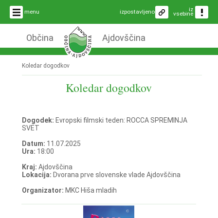
iz
menu
izpostavljeno
vsebine
Občina
Ajdovščina
Koledar dogodkov
Koledar dogodkov
Dogodek:
Evropski filmski teden: ROCCA SPREMINJA
SVET
Datum:
11.07.2025
Ura:
18:00
Kraj:
Ajdovščina
Lokacija:
Dvorana prve slovenske vlade Ajdovščina
Organizator:
MKC Hiša mladih