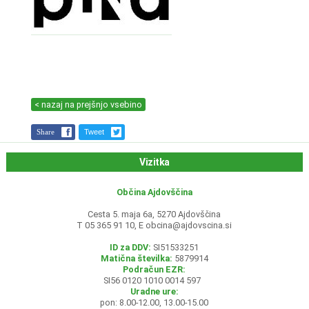
< nazaj na prejšnjo vsebino
Share
Tweet
Vizitka
Občina Ajdovščina
Cesta 5. maja 6a, 5270 Ajdovščina
T 05 365 91 10, E
obcina@ajdovscina.si
ID za DDV:
SI51533251
Matična številka:
5879914
Podračun EZR:
SI56 0120 1010 0014 597
Uradne ure:
pon: 8.00-12.00, 13.00-15.00