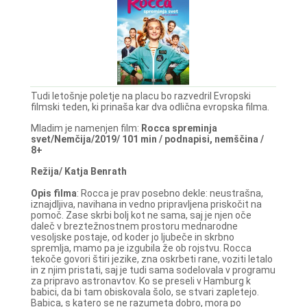
Tudi letošnje poletje na placu bo razvedril Evropski
filmski teden, ki prinaša kar dva odlična evropska filma.
Mladim je namenjen film:
Rocca spreminja
svet/Nemčija/2019/ 101 min / podnapisi, nemščina /
8+
Režija/ Katja Benrath
Opis filma
: Rocca je prav posebno dekle: neustrašna,
iznajdljiva, navihana in vedno pripravljena priskočit na
pomoč. Zase skrbi bolj kot ne sama, saj je njen oče
daleč v breztežnostnem prostoru mednarodne
vesoljske postaje, od koder jo ljubeče in skrbno
spremlja, mamo pa je izgubila že ob rojstvu. Rocca
tekoče govori štiri jezike, zna oskrbeti rane, voziti letalo
in z njim pristati, saj je tudi sama sodelovala v programu
za pripravo astronavtov. Ko se preseli v Hamburg k
babici, da bi tam obiskovala šolo, se stvari zapletejo.
Babica, s katero se ne razumeta dobro, mora po