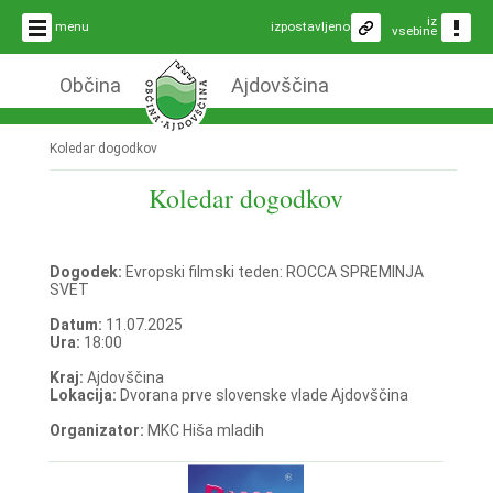
iz
menu
izpostavljeno
vsebine
Občina
Ajdovščina
Koledar dogodkov
Koledar dogodkov
Dogodek:
Evropski filmski teden: ROCCA SPREMINJA
SVET
Datum:
11.07.2025
Ura:
18:00
Kraj:
Ajdovščina
Lokacija:
Dvorana prve slovenske vlade Ajdovščina
Organizator:
MKC Hiša mladih