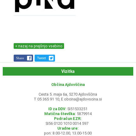
< nazaj na prejšnjo vsebino
Share
Tweet
Vizitka
Občina Ajdovščina
Cesta 5. maja 6a, 5270 Ajdovščina
T 05 365 91 10, E
obcina@ajdovscina.si
ID za DDV:
SI51533251
Matična številka:
5879914
Podračun EZR:
SI56 0120 1010 0014 597
Uradne ure:
pon: 8.00-12.00, 13.00-15.00