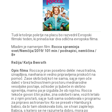
Tudi letošnje poletje na placu bo razvedril Evropski
filmski teden, ki prinaša kar dva odlična evropska filma.
Mladim je namenjen film:
Rocca spreminja
svet/Nemčija/2019/ 101 min / podnapisi, nemščina /
8+
Režija/ Katja Benrath
Opis filma
: Rocca je prav posebno dekle: neustrašna,
iznajdljiva, navihana in vedno pripravljena priskočit na
pomoč. Zase skrbi bolj kot ne sama, saj je njen oče
daleč v breztežnostnem prostoru mednarodne
vesoljske postaje, od koder jo ljubeče in skrbno
spremlja, mamo pa je izgubila že ob rojstvu. Rocca
tekoče govori štiri jezike, zna oskrbeti rane, voziti letalo
in z njim pristati, saj je tudi sama sodelovala v programu
za pripravo astronavtov. Ko se preseli v Hamburg k
babici, da bi tam obiskovala šolo, se stvari zapletejo.
Babica, s katero se ne razumeta dobro, mora po