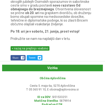
okroglih jubilejih Osimskih sporazumov in sabotinske
ceste smo v gradu postavili
novo razstavo Od
obmejnega do brezmejnega
. Otvoritvena slovesnost
se prične
ob 20. uri
na grajskem dvorišču, ob druženju
bomo obujali spomine na medsosedske dosežke,
tehnične in diplomatske podvige, ki so zlasti Bricem
občutno olajšali vsakdanje življenje.
Po 18. uri je v soboto, 21. junija, prost vstop!
Pridružite se nam na najdaljši dan v letu.
< nazaj na prejšnjo vsebino
Share
Tweet
Vizitka
Občina Ajdovščina
Cesta 5. maja 6a, 5270 Ajdovščina
T 05 365 91 10, E
obcina@ajdovscina.si
ID za DDV:
SI51533251
Matična številka:
5879914
Podračun EZR: