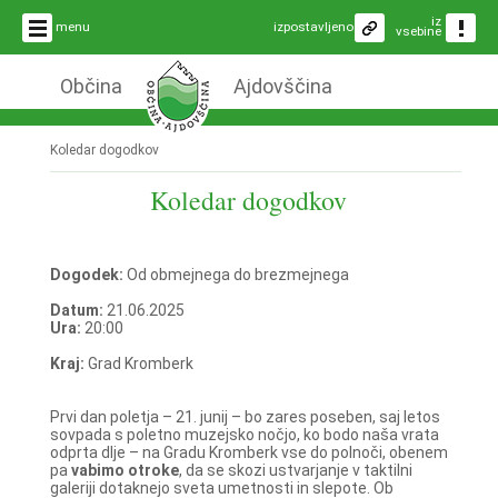
iz
menu
izpostavljeno
vsebine
Občina
Ajdovščina
Koledar dogodkov
Koledar dogodkov
Dogodek:
Od obmejnega do brezmejnega
Datum:
21.06.2025
Ura:
20:00
Kraj:
Grad Kromberk
Prvi dan poletja – 21. junij – bo zares poseben, saj letos
sovpada s poletno muzejsko nočjo, ko bodo naša vrata
odprta dlje – na Gradu Kromberk vse do polnoči, obenem
pa
vabimo otroke
, da se skozi ustvarjanje v taktilni
galeriji dotaknejo sveta umetnosti in slepote. Ob