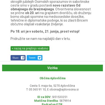
okroglih jubilejih Osimskih sporazumov in sabotinske
ceste smo v gradu postavili
novo razstavo Od
obmejnega do brezmejnega
. Otvoritvena slovesnost
se prične
ob 20. uri
na grajskem dvorišču, ob druženju
bomo obujali spomine na medsosedske dosežke,
tehnične in diplomatske podvige, ki so zlasti Bricem
občutno olajšali vsakdanje življenje.
Po 18. uri je v soboto, 21. junija, prost vstop!
Pridružite se nam na najdaljši dan v letu.
< nazaj na prejšnjo vsebino
Share
Tweet
Vizitka
Občina Ajdovščina
Cesta 5. maja 6a, 5270 Ajdovščina
T 05 365 91 10, E
obcina@ajdovscina.si
ID za DDV:
SI51533251
Matična številka:
5879914
Podračun EZR: