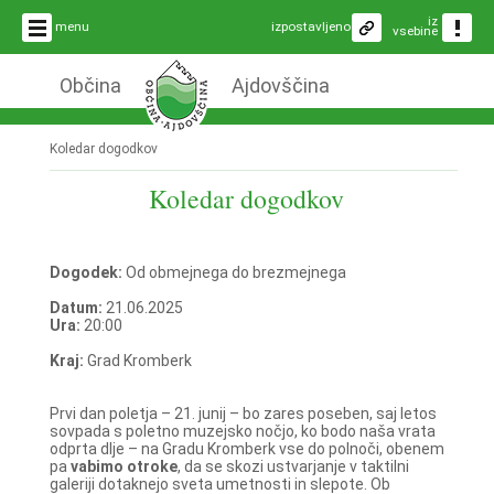
iz
menu
izpostavljeno
vsebine
Občina
Ajdovščina
Koledar dogodkov
Koledar dogodkov
Dogodek:
Od obmejnega do brezmejnega
Datum:
21.06.2025
Ura:
20:00
Kraj:
Grad Kromberk
Prvi dan poletja – 21. junij – bo zares poseben, saj letos
sovpada s poletno muzejsko nočjo, ko bodo naša vrata
odprta dlje – na Gradu Kromberk vse do polnoči, obenem
pa
vabimo otroke
, da se skozi ustvarjanje v taktilni
galeriji dotaknejo sveta umetnosti in slepote. Ob