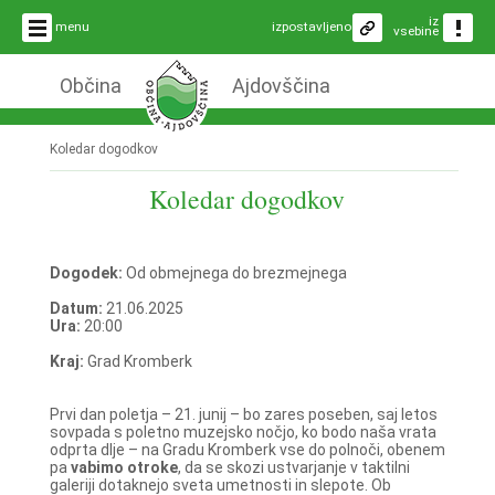
iz
menu
izpostavljeno
vsebine
Občina
Ajdovščina
Koledar dogodkov
Koledar dogodkov
Dogodek:
Od obmejnega do brezmejnega
Datum:
21.06.2025
Ura:
20:00
Kraj:
Grad Kromberk
Prvi dan poletja – 21. junij – bo zares poseben, saj letos
sovpada s poletno muzejsko nočjo, ko bodo naša vrata
odprta dlje – na Gradu Kromberk vse do polnoči, obenem
pa
vabimo otroke
, da se skozi ustvarjanje v taktilni
galeriji dotaknejo sveta umetnosti in slepote. Ob