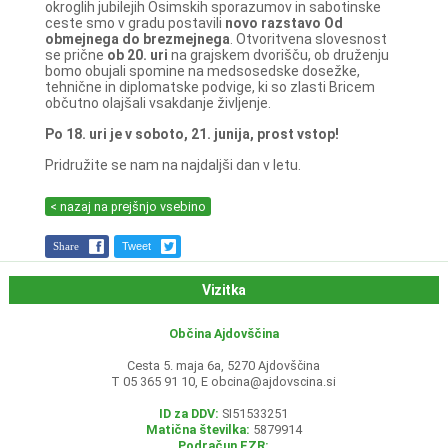
okroglih jubilejih Osimskih sporazumov in sabotinske
ceste smo v gradu postavili
novo razstavo Od
obmejnega do brezmejnega
. Otvoritvena slovesnost
se prične
ob 20. uri
na grajskem dvorišču, ob druženju
bomo obujali spomine na medsosedske dosežke,
tehnične in diplomatske podvige, ki so zlasti Bricem
občutno olajšali vsakdanje življenje.
Po 18. uri je v soboto, 21. junija, prost vstop!
Pridružite se nam na najdaljši dan v letu.
< nazaj na prejšnjo vsebino
Share
Tweet
Vizitka
Občina Ajdovščina
Cesta 5. maja 6a, 5270 Ajdovščina
T 05 365 91 10, E
obcina@ajdovscina.si
ID za DDV:
SI51533251
Matična številka:
5879914
Podračun EZR: