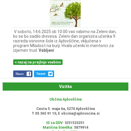
V soboto, 14.6.2025 ob 10.00 vas vabimo na Zeleni dan,
ko se bo sadilo drevesa. Zeleni dan organizira učenka 9.
razreda osnovne šole iz Ajdovščine, vključena v
program Mladost na burji. Hvala učenki in mentorici za
izjemen trud.
Vabljeni
< nazaj na prejšnjo vsebino
Share
Tweet
Vizitka
Občina Ajdovščina
Cesta 5. maja 6a, 5270 Ajdovščina
T 05 365 91 10, E
obcina@ajdovscina.si
ID za DDV:
SI51533251
Matična številka:
5879914