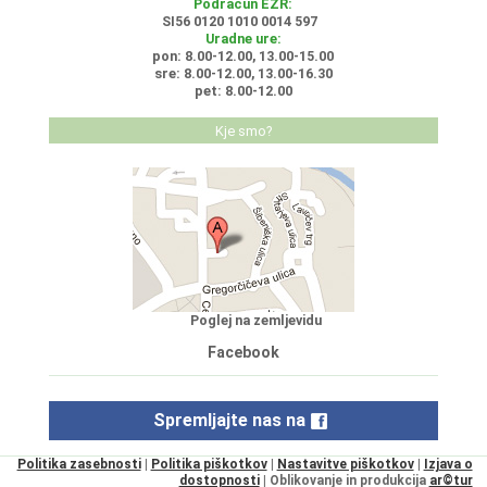
Podračun EZR:
SI56 0120 1010 0014 597
Uradne ure:
pon: 8.00-12.00, 13.00-15.00
sre: 8.00-12.00, 13.00-16.30
pet: 8.00-12.00
Kje smo?
Poglej na zemljevidu
Facebook
Spremljajte nas na
Politika zasebnosti
|
Politika piškotkov
|
Nastavitve piškotkov
|
Izjava o
dostopnosti
| Oblikovanje in produkcija
ar©tur