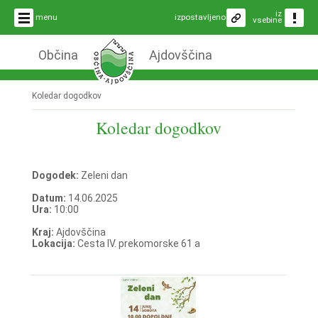
iz
menu
izpostavljeno
vsebine
Občina
Ajdovščina
Koledar dogodkov
Koledar dogodkov
Dogodek:
Zeleni dan
Datum:
14.06.2025
Ura:
10:00
Kraj:
Ajdovščina
Lokacija:
Cesta IV. prekomorske 61 a