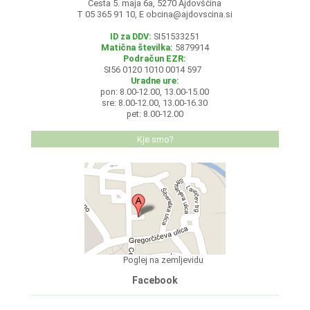
Cesta 5. maja 6a, 5270 Ajdovščina
T 05 365 91 10, E
obcina@ajdovscina.si
ID za DDV:
SI51533251
Matična številka:
5879914
Podračun EZR:
SI56 0120 1010 0014 597
Uradne ure:
pon: 8.00-12.00, 13.00-15.00
sre: 8.00-12.00, 13.00-16.30
pet: 8.00-12.00
Kje smo?
Poglej na zemljevidu
Facebook