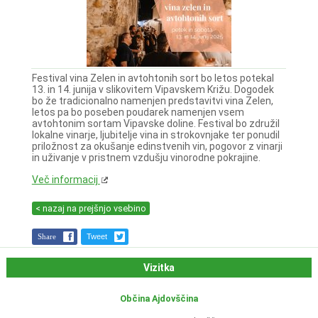
Festival vina Zelen in avtohtonih sort bo letos potekal
13. in 14. junija v slikovitem Vipavskem Križu. Dogodek
bo že tradicionalno namenjen predstavitvi vina Zelen,
letos pa bo poseben poudarek namenjen vsem
avtohtonim sortam Vipavske doline. Festival bo združil
lokalne vinarje, ljubitelje vina in strokovnjake ter ponudil
priložnost za okušanje edinstvenih vin, pogovor z vinarji
in uživanje v pristnem vzdušju vinorodne pokrajine.
Več informacij
< nazaj na prejšnjo vsebino
Share
Tweet
Vizitka
Občina Ajdovščina