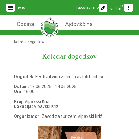
iz
menu
izpostavljeno
vsebine
Občina
Ajdovščina
Koledar dogodkov
Koledar dogodkov
Dogodek:
Festival vina zelen in avtohtonih sort
Datum:
13.06.2025 - 14.06.2025
Ura:
16:00
Kraj:
Vipavski Križ
Lokacija:
Vipavski Križ
Organizator:
Zavod za turizem Vipavski Križ