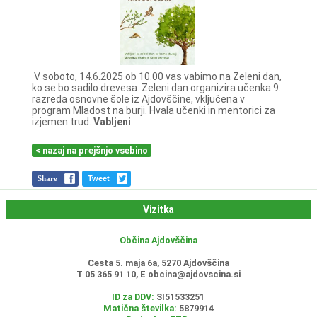
V soboto, 14.6.2025 ob 10.00 vas vabimo na Zeleni dan,
ko se bo sadilo drevesa. Zeleni dan organizira učenka 9.
razreda osnovne šole iz Ajdovščine, vključena v
program Mladost na burji. Hvala učenki in mentorici za
izjemen trud.
Vabljeni
< nazaj na prejšnjo vsebino
Share
Tweet
Vizitka
Občina Ajdovščina
Cesta 5. maja 6a, 5270 Ajdovščina
T 05 365 91 10, E
obcina@ajdovscina.si
ID za DDV:
SI51533251
Matična številka:
5879914