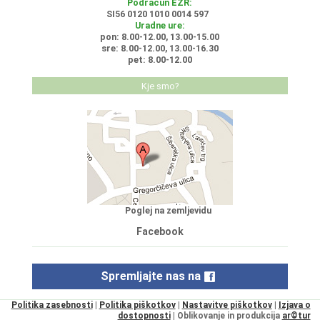
Podračun EZR:
SI56 0120 1010 0014 597
Uradne ure:
pon: 8.00-12.00, 13.00-15.00
sre: 8.00-12.00, 13.00-16.30
pet: 8.00-12.00
Kje smo?
Poglej na zemljevidu
Facebook
Spremljajte nas na
Politika zasebnosti
|
Politika piškotkov
|
Nastavitve piškotkov
|
Izjava o
dostopnosti
| Oblikovanje in produkcija
ar©tur