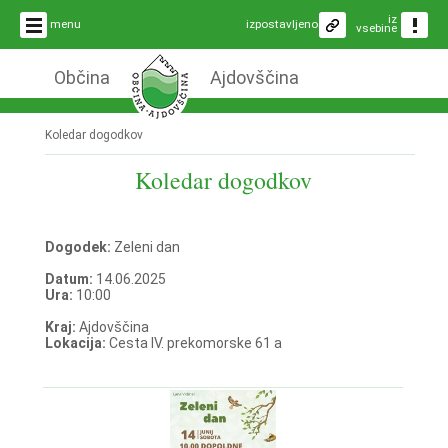
iz
menu
izpostavljeno
vsebine
Občina
Ajdovščina
Koledar dogodkov
Koledar dogodkov
Dogodek:
Zeleni dan
Datum:
14.06.2025
Ura:
10:00
Kraj:
Ajdovščina
Lokacija:
Cesta IV. prekomorske 61 a