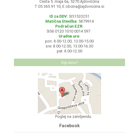
Cesta 5. maja 6a, 5270 Ajdovščina
T 05 365 91 10, E
obcina@ajdovscina.si
ID za DDV:
SI51533251
Matična številka:
5879914
Podračun EZR:
SI56 0120 1010 0014 597
Uradne ure:
pon: 8.00-12.00, 13.00-15.00
sre: 8.00-12.00, 13.00-16.30
pet: 8.00-12.00
Kje smo?
Poglej na zemljevidu
Facebook