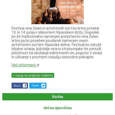
Festival vina Zelen in avtohtonih sort bo letos potekal
13. in 14. junija v slikovitem Vipavskem Križu. Dogodek
bo že tradicionalno namenjen predstavitvi vina Zelen,
letos pa bo poseben poudarek namenjen vsem
avtohtonim sortam Vipavske doline. Festival bo združil
lokalne vinarje, ljubitelje vina in strokovnjake ter ponudil
priložnost za okušanje edinstvenih vin, pogovor z vinarji
in uživanje v pristnem vzdušju vinorodne pokrajine.
Več informacij
< nazaj na prejšnjo vsebino
Share
Tweet
Vizitka
Občina Ajdovščina