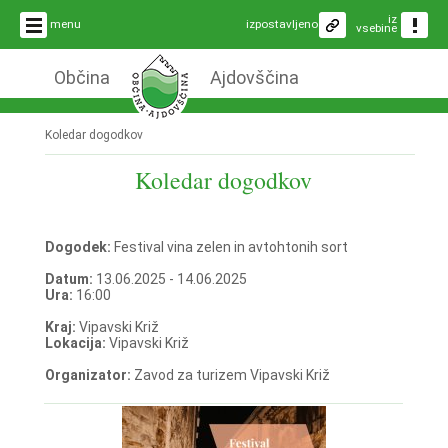
iz
menu
izpostavljeno
vsebine
Občina
Ajdovščina
Koledar dogodkov
Koledar dogodkov
Dogodek:
Festival vina zelen in avtohtonih sort
Datum:
13.06.2025 - 14.06.2025
Ura:
16:00
Kraj:
Vipavski Križ
Lokacija:
Vipavski Križ
Organizator:
Zavod za turizem Vipavski Križ