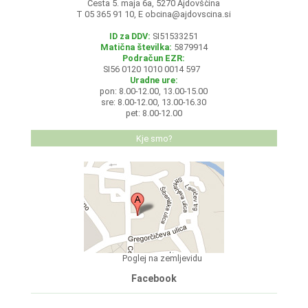
Cesta 5. maja 6a, 5270 Ajdovščina
T 05 365 91 10, E
obcina@ajdovscina.si
ID za DDV:
SI51533251
Matična številka:
5879914
Podračun EZR:
SI56 0120 1010 0014 597
Uradne ure:
pon: 8.00-12.00, 13.00-15.00
sre: 8.00-12.00, 13.00-16.30
pet: 8.00-12.00
Kje smo?
Poglej na zemljevidu
Facebook