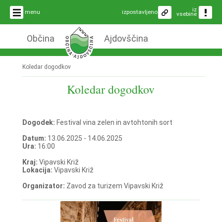
iz
menu
izpostavljeno
vsebine
Občina
Ajdovščina
Koledar dogodkov
Koledar dogodkov
Dogodek:
Festival vina zelen in avtohtonih sort
Datum:
13.06.2025 - 14.06.2025
Ura:
16:00
Kraj:
Vipavski Križ
Lokacija:
Vipavski Križ
Organizator:
Zavod za turizem Vipavski Križ