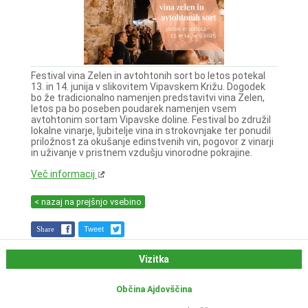
Festival vina Zelen in avtohtonih sort bo letos potekal
13. in 14. junija v slikovitem Vipavskem Križu. Dogodek
bo že tradicionalno namenjen predstavitvi vina Zelen,
letos pa bo poseben poudarek namenjen vsem
avtohtonim sortam Vipavske doline. Festival bo združil
lokalne vinarje, ljubitelje vina in strokovnjake ter ponudil
priložnost za okušanje edinstvenih vin, pogovor z vinarji
in uživanje v pristnem vzdušju vinorodne pokrajine.
Več informacij
< nazaj na prejšnjo vsebino
Share
Tweet
Vizitka
Občina Ajdovščina