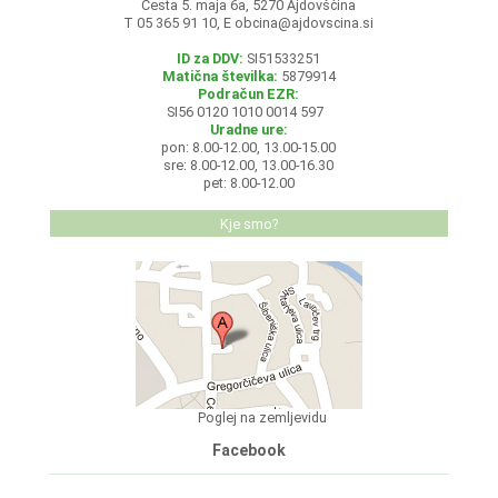
Cesta 5. maja 6a, 5270 Ajdovščina
T 05 365 91 10, E
obcina@ajdovscina.si
ID za DDV:
SI51533251
Matična številka:
5879914
Podračun EZR:
SI56 0120 1010 0014 597
Uradne ure:
pon: 8.00-12.00, 13.00-15.00
sre: 8.00-12.00, 13.00-16.30
pet: 8.00-12.00
Kje smo?
Poglej na zemljevidu
Facebook