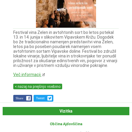
Festival vina Zelen in avtohtonih sort bo letos potekal
13. in 14. junija v slikovitem Vipavskem Križu. Dogodek
bo že tradicionalno namenjen predstavitvi vina Zelen,
letos pa bo poseben poudarek namenjen vsem
avtohtonim sortam Vipavske doline. Festival bo združil
lokalne vinarje, ljubitelje vina in strokovnjake ter ponudil
priložnost za okušanje edinstvenih vin, pogovor z vinarji
in uživanje v pristnem vzdušju vinorodne pokrajine.
Več informacij
< nazaj na prejšnjo vsebino
Share
Tweet
Vizitka
Občina Ajdovščina