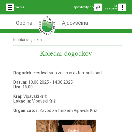
iz
menu
izpostavljeno
vsebine
Občina
Ajdovščina
Koledar dogodkov
Koledar dogodkov
Dogodek:
Festival vina zelen in avtohtonih sort
Datum:
13.06.2025 - 14.06.2025
Ura:
16:00
Kraj:
Vipavski Križ
Lokacija:
Vipavski Križ
Organizator:
Zavod za turizem Vipavski Križ