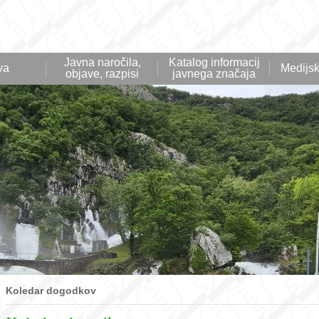
Javna naročila,
Katalog informacij
va
Medijsk
objave, razpisi
javnega značaja
Koledar dogodkov