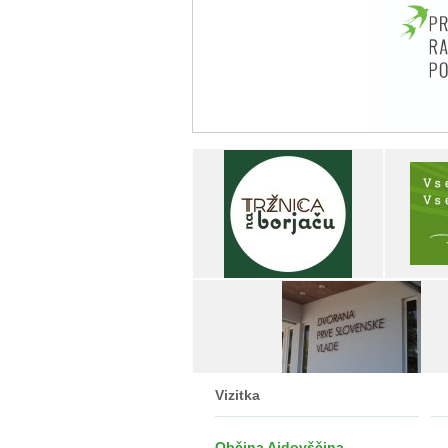
Vizitka
Občina Ajdovščina