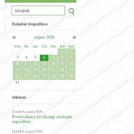
Koledar dogodkov
avgust 2026
Pon
Tor
Sre
Čet
Pet
Sob
Ned
1
2
3
4
5
6
7
8
9
10
11
12
13
14
15
16
17
18
19
20
21
22
23
24
25
26
27
28
29
30
31
Vabimo
Četrtek 6.avgust 2026
Svetovalnica za iskanje dostojne
zaposlitve
Četrtek 6.avgust 2026