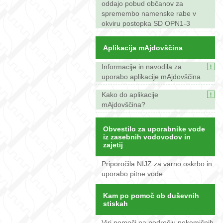
oddajo pobud občanov za
spremembo namenske rabe v
okviru postopka SD OPN1-3
Aplikacija mAjdovščina
Informacije in navodila za
uporabo aplikacije mAjdovščina
Kako do aplikacije
mAjdovščina?
Obvestilo za uporabnike vode
iz zasebnih vodovodov in
zajetij
Priporočila NIJZ za varno oskrbo in
uporabo pitne vode
Kam po pomoč ob duševnih
stiskah
Viri pomoči na področju nekemičnih