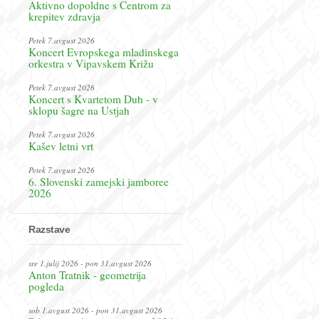
Aktivno dopoldne s Centrom za
krepitev zdravja
Petek 7.avgust 2026
Koncert Evropskega mladinskega
orkestra v Vipavskem Križu
Petek 7.avgust 2026
Koncert s Kvartetom Duh - v
sklopu šagre na Ustjah
Petek 7.avgust 2026
Kašev letni vrt
Petek 7.avgust 2026
6. Slovenski zamejski jamboree
2026
Razstave
sre 1.julij 2026 - pon 31.avgust 2026
Anton Tratnik - geometrija
pogleda
sob 1.avgust 2026 - pon 31.avgust 2026