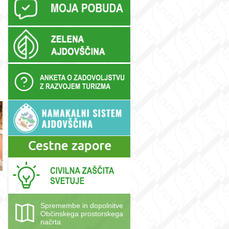
Spremembe in dopolnitve
Občinskega prostorskega
načrta