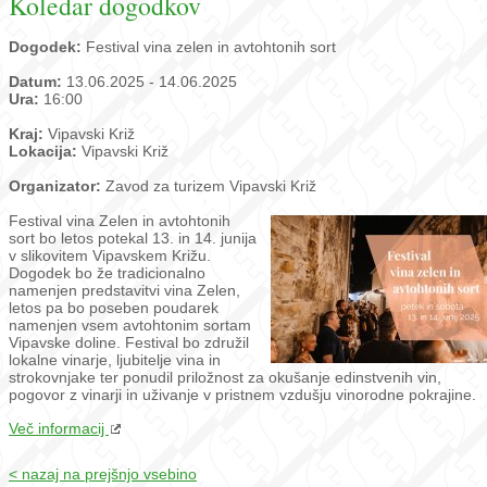
Koledar dogodkov
Dogodek:
Festival vina zelen in avtohtonih sort
Datum:
13.06.2025 - 14.06.2025
Ura:
16:00
Kraj:
Vipavski Križ
Lokacija:
Vipavski Križ
Organizator:
Zavod za turizem Vipavski Križ
Festival vina Zelen in avtohtonih
sort bo letos potekal 13. in 14. junija
v slikovitem Vipavskem Križu.
Dogodek bo že tradicionalno
namenjen predstavitvi vina Zelen,
letos pa bo poseben poudarek
namenjen vsem avtohtonim sortam
Vipavske doline. Festival bo združil
lokalne vinarje, ljubitelje vina in
strokovnjake ter ponudil priložnost za okušanje edinstvenih vin,
pogovor z vinarji in uživanje v pristnem vzdušju vinorodne pokrajine.
Več informacij
< nazaj na prejšnjo vsebino