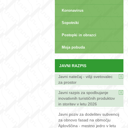
Koronavirus
Sopotniki
Postopki in obrazci
sep>
Moja pobuda
JAVNI RAZPIS
Javni natečaj - višji svetovalec
za prostor
Javni razpis za spodbujanje
inovativnih turističnih produktov
in storitev v letu 2026
Javni poziv za dodelitev subvencij
za obnovo fasad na območju
Ajdovščina - mestno jedro v letu