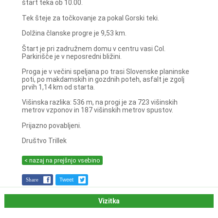
štart teka ob 10.00.
Tek šteje za točkovanje za pokal Gorski teki.
Dolžina članske progre je 9,53 km.
Štart je pri zadružnem domu v centru vasi Col.
Parkirišče je v neposredni bližini.
Proga je v večini speljana po trasi Slovenske planinske
poti, po makdamskih in gozdnih poteh, asfalt je zgolj
prvih 1,14 km od starta.
Višinska razlika: 536 m, na progi je za 723 višinskih
metrov vzponov in 187 višinskih metrov spustov.
Prijazno povabljeni.
Društvo Trillek
< nazaj na prejšnjo vsebino
Share
Tweet
Vizitka