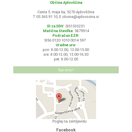
Občina Ajdovščina
Cesta 5. maja 6a, 5270 Ajdovščina
T 05 365 91 10, E
obcina@ajdovscina.si
ID za DDV:
SI51533251
Matična številka:
5879914
Podračun EZR:
SI56 0120 1010 0014 597
Uradne ure:
pon: 8.00-12.00, 13.00-15.00
sre: 8.00-12.00, 13.00-16.30
pet: 8.00-12.00
Kje smo?
Poglej na zemljevidu
Facebook