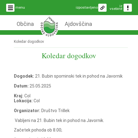
iz
menu
izpostavljeno
vsebine
Občina
Ajdovščina
Koledar dogodkov
Koledar dogodkov
Dogodek:
21. Bubin spominski tek in pohod na Javornik
Datum:
25.05.2025
Kraj:
Col
Lokacija:
Col
Organizator:
Društvo Trillek
Vabljeni na 21. Bubin tek in pohod na Javornik.
Začetek pohoda ob 8.00;