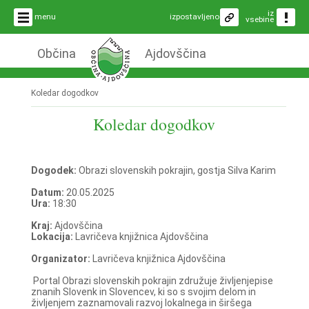
iz
menu
izpostavljeno
vsebine
Občina
Ajdovščina
Koledar dogodkov
Koledar dogodkov
Dogodek:
Obrazi slovenskih pokrajin, gostja Silva Karim
Datum:
20.05.2025
Ura:
18:30
Kraj:
Ajdovščina
Lokacija:
Lavričeva knjižnica Ajdovščina
Organizator:
Lavričeva knjižnica Ajdovščina
Portal Obrazi slovenskih pokrajin združuje življenjepise
znanih Slovenk in Slovencev, ki so s svojim delom in
življenjem zaznamovali razvoj lokalnega in širšega