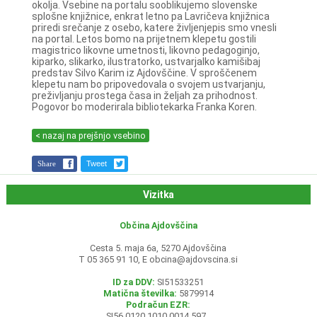
okolja. Vsebine na portalu sooblikujemo slovenske
splošne knjižnice, enkrat letno pa Lavričeva knjižnica
priredi srečanje z osebo, katere življenjepis smo vnesli
na portal. Letos bomo na prijetnem klepetu gostili
magistrico likovne umetnosti, likovno pedagoginjo,
kiparko, slikarko, ilustratorko, ustvarjalko kamišibaj
predstav Silvo Karim iz Ajdovščine. V sproščenem
klepetu nam bo pripovedovala o svojem ustvarjanju,
preživljanju prostega časa in željah za prihodnost.
Pogovor bo moderirala bibliotekarka Franka Koren.
< nazaj na prejšnjo vsebino
Share
Tweet
Vizitka
Občina Ajdovščina
Cesta 5. maja 6a, 5270 Ajdovščina
T 05 365 91 10, E
obcina@ajdovscina.si
ID za DDV:
SI51533251
Matična številka:
5879914
Podračun EZR:
SI56 0120 1010 0014 597