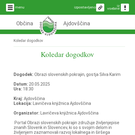
iz
menu
izpostavljeno
vsebine
Občina
Ajdovščina
Koledar dogodkov
Koledar dogodkov
Dogodek:
Obrazi slovenskih pokrajin, gostja Silva Karim
Datum:
20.05.2025
Ura:
18:30
Kraj:
Ajdovščina
Lokacija:
Lavričeva knjižnica Ajdovščina
Organizator:
Lavričeva knjižnica Ajdovščina
Portal Obrazi slovenskih pokrajin združuje življenjepise
znanih Slovenk in Slovencev, ki so s svojim delom in
življenjem zaznamovali razvoj lokalnega in širšega