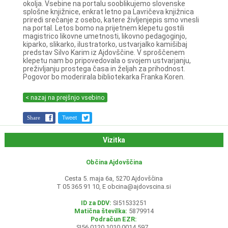
okolja. Vsebine na portalu sooblikujemo slovenske
splošne knjižnice, enkrat letno pa Lavričeva knjižnica
priredi srečanje z osebo, katere življenjepis smo vnesli
na portal. Letos bomo na prijetnem klepetu gostili
magistrico likovne umetnosti, likovno pedagoginjo,
kiparko, slikarko, ilustratorko, ustvarjalko kamišibaj
predstav Silvo Karim iz Ajdovščine. V sproščenem
klepetu nam bo pripovedovala o svojem ustvarjanju,
preživljanju prostega časa in željah za prihodnost.
Pogovor bo moderirala bibliotekarka Franka Koren.
< nazaj na prejšnjo vsebino
Share
Tweet
Vizitka
Občina Ajdovščina
Cesta 5. maja 6a, 5270 Ajdovščina
T 05 365 91 10, E
obcina@ajdovscina.si
ID za DDV:
SI51533251
Matična številka:
5879914
Podračun EZR:
SI56 0120 1010 0014 597