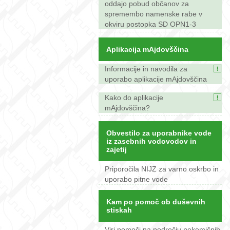
oddajo pobud občanov za
spremembo namenske rabe v
okviru postopka SD OPN1-3
Aplikacija mAjdovščina
Informacije in navodila za
uporabo aplikacije mAjdovščina
Kako do aplikacije
mAjdovščina?
Obvestilo za uporabnike vode
iz zasebnih vodovodov in
zajetij
Priporočila NIJZ za varno oskrbo in
uporabo pitne vode
Kam po pomoč ob duševnih
stiskah
Viri pomoči na področju nekemičnih