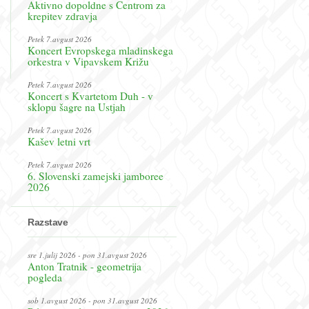
Aktivno dopoldne s Centrom za
krepitev zdravja
Petek 7.avgust 2026
Koncert Evropskega mladinskega
orkestra v Vipavskem Križu
Petek 7.avgust 2026
Koncert s Kvartetom Duh - v
sklopu šagre na Ustjah
Petek 7.avgust 2026
Kašev letni vrt
Petek 7.avgust 2026
6. Slovenski zamejski jamboree
2026
Razstave
sre 1.julij 2026 - pon 31.avgust 2026
Anton Tratnik - geometrija
pogleda
sob 1.avgust 2026 - pon 31.avgust 2026