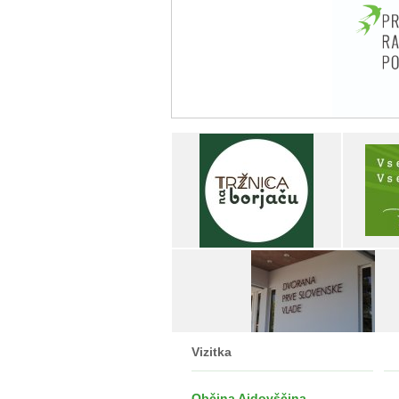
Vizitka
Občina Ajdovščina