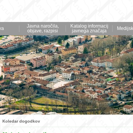
Javna naročila,
Katalog informacij
va
Medijsk
objave, razpisi
javnega značaja
Koledar dogodkov