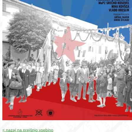
< nazaj na prejšnjo vsebino