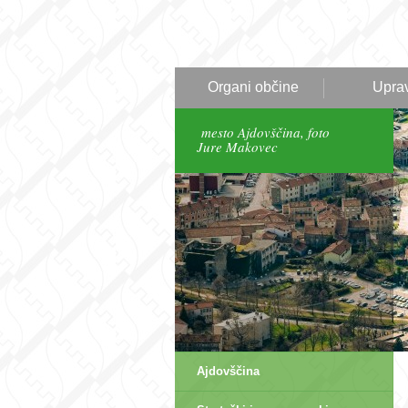
Organi občine
Upra
mesto Ajdovščina, foto
Jure Makovec
Ajdovščina