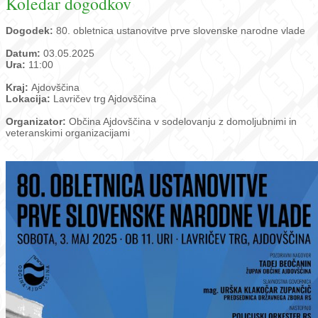
Koledar dogodkov
Dogodek:
80. obletnica ustanovitve prve slovenske narodne vlade
Datum:
03.05.2025
Ura:
11:00
Kraj:
Ajdovščina
Lokacija:
Lavričev trg Ajdovščina
Organizator:
Občina Ajdovščina v sodelovanju z domoljubnimi in
veteranskimi organizacijami