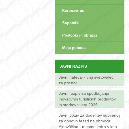
Koronavirus
Sopotniki
Postopki in obrazci
sep>
Moja pobuda
JAVNI RAZPIS
Javni natečaj - višji svetovalec
za prostor
Javni razpis za spodbujanje
inovativnih turističnih produktov
in storitev v letu 2026
Javni poziv za dodelitev subvencij
za obnovo fasad na območju
Ajdovščina - mestno jedro v letu