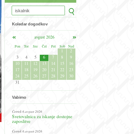
Koledar dogodkov
avgust 2026
Pon
Tor
Sre
Čet
Pet
Sob
Ned
1
2
3
4
5
6
7
8
9
10
11
12
13
14
15
16
17
18
19
20
21
22
23
24
25
26
27
28
29
30
31
Vabimo
Četrtek 6.avgust 2026
Svetovalnica za iskanje dostojne
zaposlitve
Četrtek 6.avgust 2026