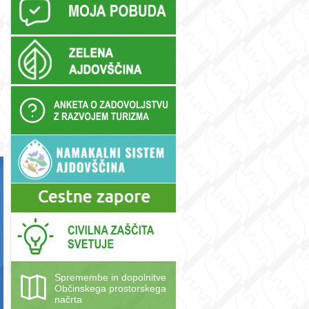
Spremembe in dopolnitve
Občinskega prostorskega
načrta