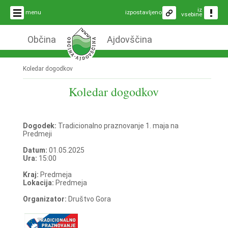
iz
menu
izpostavljeno
vsebine
Občina
Ajdovščina
Koledar dogodkov
Koledar dogodkov
Dogodek:
Tradicionalno praznovanje 1. maja na
Predmeji
Datum:
01.05.2025
Ura:
15:00
Kraj:
Predmeja
Lokacija:
Predmeja
Organizator:
Društvo Gora