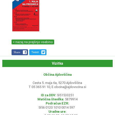
< nazaj na prejšnjo vsebino
Share
Tweet
Vizitka
Občina Ajdovščina
Cesta 5. maja 6a, 5270 Ajdovščina
T 05 365 91 10, E
obcina@ajdovscina.si
ID za DDV:
SI51533251
Matična številka:
5879914
Podračun EZR:
SI56 0120 1010 0014 597
Uradne ure: