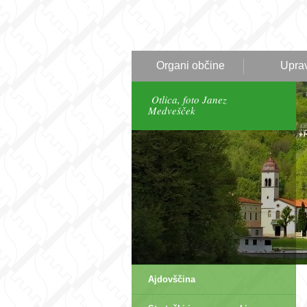
Organi občine
Upra
Otlica, foto Janez
Medvešček
Ajdovščina