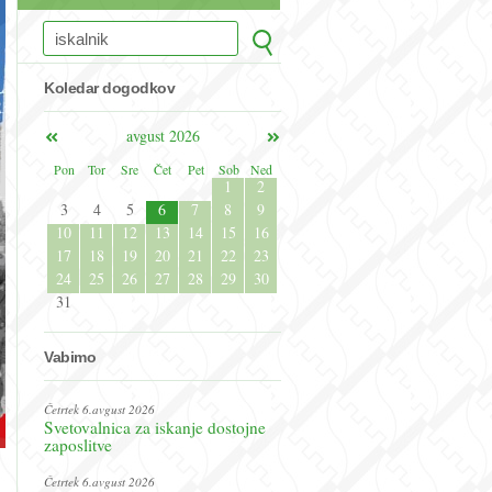
Koledar dogodkov
avgust 2026
Pon
Tor
Sre
Čet
Pet
Sob
Ned
1
2
3
4
5
6
7
8
9
10
11
12
13
14
15
16
17
18
19
20
21
22
23
24
25
26
27
28
29
30
31
Vabimo
Četrtek 6.avgust 2026
Svetovalnica za iskanje dostojne
zaposlitve
Četrtek 6.avgust 2026