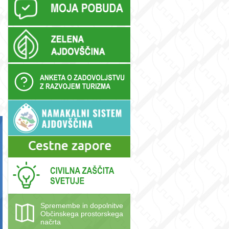
Spremembe in dopolnitve
Občinskega prostorskega
načrta