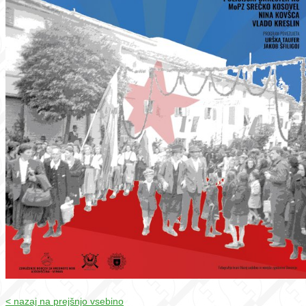
< nazaj na prejšnjo vsebino