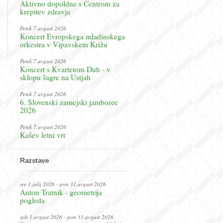
Aktivno dopoldne s Centrom za
krepitev zdravja
Petek 7.avgust 2026
Koncert Evropskega mladinskega
orkestra v Vipavskem Križu
Petek 7.avgust 2026
Koncert s Kvartetom Duh - v
sklopu šagre na Ustjah
Petek 7.avgust 2026
6. Slovenski zamejski jamboree
2026
Petek 7.avgust 2026
Kašev letni vrt
Razstave
sre 1.julij 2026 - pon 31.avgust 2026
Anton Tratnik - geometrija
pogleda
sob 1.avgust 2026 - pon 31.avgust 2026