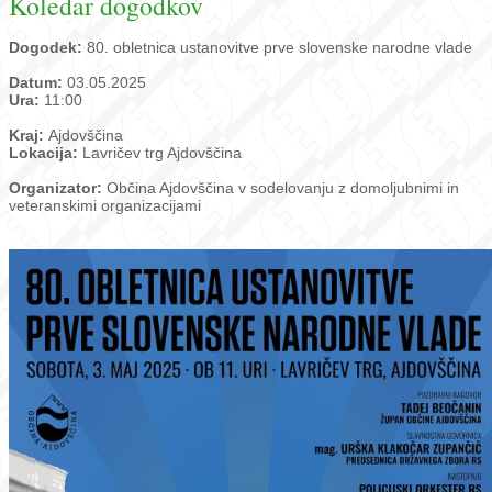
Koledar dogodkov
Dogodek:
80. obletnica ustanovitve prve slovenske narodne vlade
Datum:
03.05.2025
Ura:
11:00
Kraj:
Ajdovščina
Lokacija:
Lavričev trg Ajdovščina
Organizator:
Občina Ajdovščina v sodelovanju z domoljubnimi in
veteranskimi organizacijami