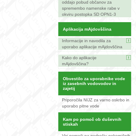
oddajo pobud občanov za
spremembo namenske rabe v
okviru postopka SD OPN1-3
Aplikacija mAjdovščina
Informacije in navodila za
uporabo aplikacije mAjdovščina
Kako do aplikacije
mAjdovščina?
Obvestilo za uporabnike vode
iz zasebnih vodovodov in
zajetij
Priporočila NIJZ za varno oskrbo in
uporabo pitne vode
Kam po pomoč ob duševnih
stiskah
Viri pomoči na področju nekemičnih