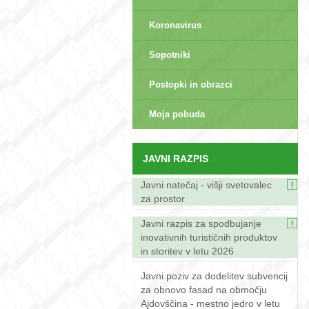
Koronavirus
Sopotniki
Postopki in obrazci
sep>
Moja pobuda
JAVNI RAZPIS
Javni natečaj - višji svetovalec
za prostor
Javni razpis za spodbujanje
inovativnih turističnih produktov
in storitev v letu 2026
Javni poziv za dodelitev subvencij
za obnovo fasad na območju
Ajdovščina - mestno jedro v letu