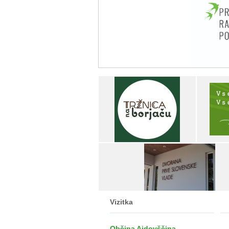
Vizitka
Občina Ajdovščina