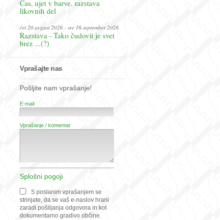
Čas, ujet v barve. razstava
likovnih del
čet 20.avgust 2026 - sre 16.september 2026
Razstava - Tako čudovit je svet
brez ...(?)
Vprašajte nas
Pošljite nam vprašanje!
E-mail
Vprašanje / komentar
Splošni pogoji
S poslanim vprašanjem se
strinjate, da se vaš e-naslov hrani
zaradi pošiljanja odgovora in kot
dokumentarno gradivo občine.