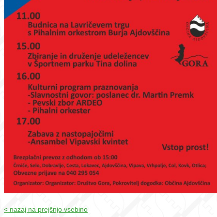
< nazaj na prejšnjo vsebino