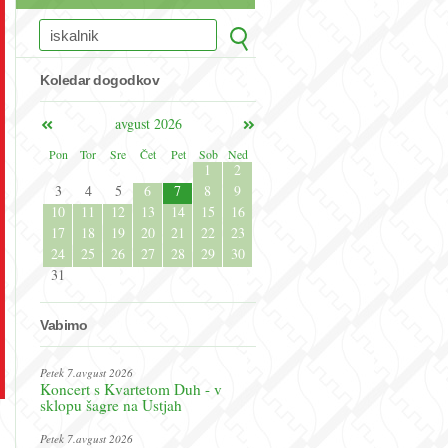
Koledar dogodkov
avgust 2026
Pon
Tor
Sre
Čet
Pet
Sob
Ned
1
2
3
4
5
6
7
8
9
10
11
12
13
14
15
16
17
18
19
20
21
22
23
24
25
26
27
28
29
30
31
Vabimo
Petek 7.avgust 2026
Koncert s Kvartetom Duh - v
sklopu šagre na Ustjah
Petek 7.avgust 2026