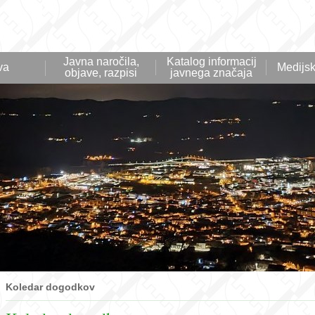
Javna naročila,
Katalog informacij
va
Medijsk
objave, razpisi
javnega značaja
Koledar dogodkov