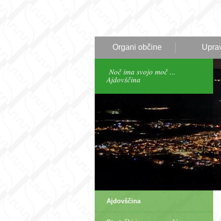
Organi občine
Upra
Noč ima svojo moč ...
Ajdovščina
Ajdovščina