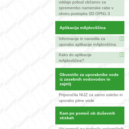
oddajo pobud občanov za
spremembo namenske rabe v
okviru postopka SD OPN1-3
Aplikacija mAjdovščina
Informacije in navodila za
uporabo aplikacije mAjdovščina
Kako do aplikacije
mAjdovščina?
Obvestilo za uporabnike vode
iz zasebnih vodovodov in
zajetij
Priporočila NIJZ za varno oskrbo in
uporabo pitne vode
Kam po pomoč ob duševnih
stiskah
Viri pomoči na področju nekemičnih