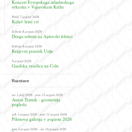
Koncert Evropskega mladinskega
orkestra v Vipavskem Križu
Petek 7.avgust 2026
Kašev letni vrt
Sobota 8.avgust 2026
Druga sobota na Ajdovski tržnici
Sobota 8.avgust 2026
Krajevni praznik Ustje
9.avgust 2026
Gasilska veselica na Colu
Razstave
sre 1.julij 2026 - pon 31.avgust 2026
Anton Tratnik - geometrija
pogleda
sob 1.avgust 2026 - pon 31.avgust 2026
Pilonova galerija v avgustu 2026
pon 3.avgust 2026 - sre 19.avgust 2026