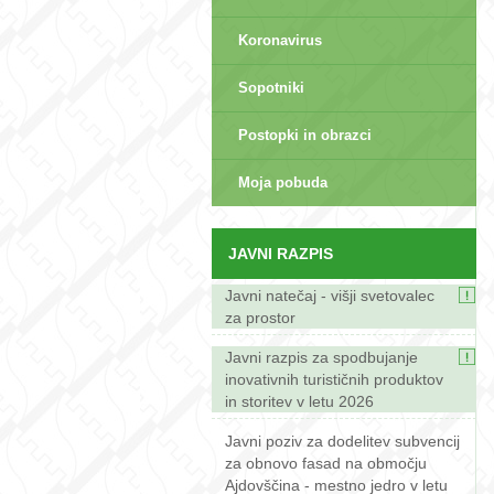
Koronavirus
Sopotniki
Postopki in obrazci
sep>
Moja pobuda
JAVNI RAZPIS
Javni natečaj - višji svetovalec
za prostor
Javni razpis za spodbujanje
inovativnih turističnih produktov
in storitev v letu 2026
Javni poziv za dodelitev subvencij
za obnovo fasad na območju
Ajdovščina - mestno jedro v letu