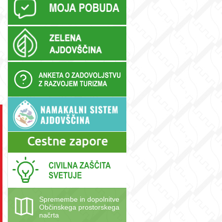
Spremembe in dopolnitve
Občinskega prostorskega
načrta