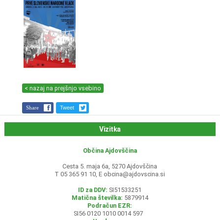
< nazaj na prejšnjo vsebino
Share
Tweet
Vizitka
Občina Ajdovščina
Cesta 5. maja 6a, 5270 Ajdovščina
T 05 365 91 10, E
obcina@ajdovscina.si
ID za DDV:
SI51533251
Matična številka:
5879914
Podračun EZR:
SI56 0120 1010 0014 597