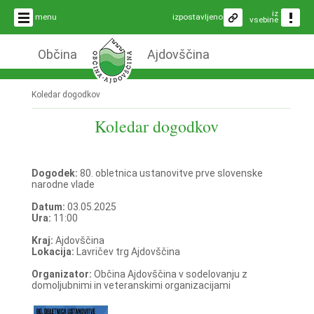
iz
menu
izpostavljeno
vsebine
Občina
Ajdovščina
Koledar dogodkov
Koledar dogodkov
Dogodek:
80. obletnica ustanovitve prve slovenske
narodne vlade
Datum:
03.05.2025
Ura:
11:00
Kraj:
Ajdovščina
Lokacija:
Lavričev trg Ajdovščina
Organizator:
Občina Ajdovščina v sodelovanju z
domoljubnimi in veteranskimi organizacijami