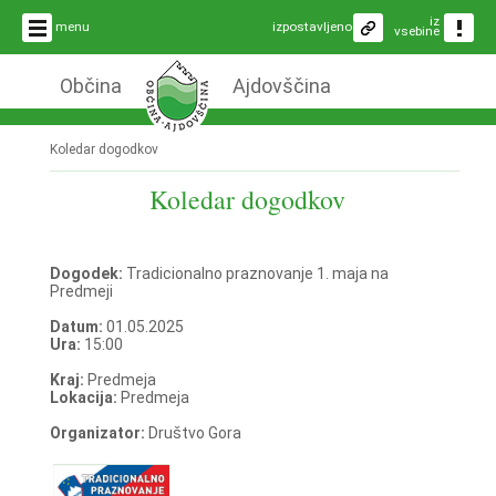
iz
menu
izpostavljeno
vsebine
Občina
Ajdovščina
Koledar dogodkov
Koledar dogodkov
Dogodek:
Tradicionalno praznovanje 1. maja na
Predmeji
Datum:
01.05.2025
Ura:
15:00
Kraj:
Predmeja
Lokacija:
Predmeja
Organizator:
Društvo Gora