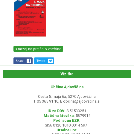
< nazaj na prejšnjo vsebino
Share
Tweet
Vizitka
Občina Ajdovščina
Cesta 5. maja 6a, 5270 Ajdovščina
T 05 365 91 10, E
obcina@ajdovscina.si
ID za DDV:
SI51533251
Matična številka:
5879914
Podračun EZR:
SI56 0120 1010 0014 597
Uradne ure: