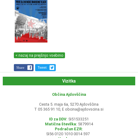
< nazaj na prejšnjo vsebino
Share
Tweet
Vizitka
Občina Ajdovščina
Cesta 5. maja 6a, 5270 Ajdovščina
T 05 365 91 10, E
obcina@ajdovscina.si
ID za DDV:
SI51533251
Matična številka:
5879914
Podračun EZR:
SI56 0120 1010 0014 597