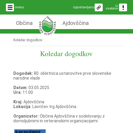
iz
menu
izpostavljeno
vsebine
Občina
Ajdovščina
Koledar dogodkov
Koledar dogodkov
Dogodek:
80. obletnica ustanovitve prve slovenske
narodne vlade
Datum:
03.05.2025
Ura:
11:00
Kraj:
Ajdovščina
Lokacija:
Lavričev trg Ajdovščina
Organizator:
Občina Ajdovščina v sodelovanju z
domoljubnimi in veteranskimi organizacijami