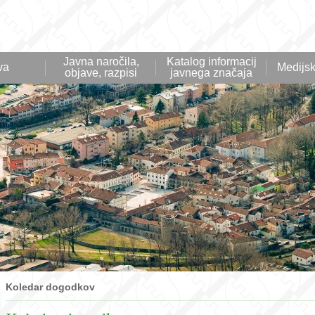
Javna naročila,
Katalog informacij
va
Medijsk
objave, razpisi
javnega značaja
Koledar dogodkov