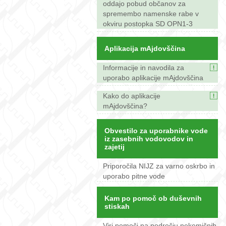
oddajo pobud občanov za
spremembo namenske rabe v
okviru postopka SD OPN1-3
Aplikacija mAjdovščina
Informacije in navodila za
uporabo aplikacije mAjdovščina
Kako do aplikacije
mAjdovščina?
Obvestilo za uporabnike vode
iz zasebnih vodovodov in
zajetij
Priporočila NIJZ za varno oskrbo in
uporabo pitne vode
Kam po pomoč ob duševnih
stiskah
Viri pomoči na področju nekemičnih