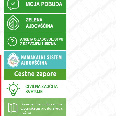
Spremembe in dopolnitve
Občinskega prostorskega
načrta