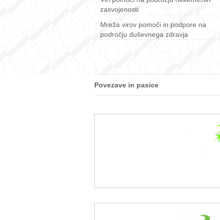
zasvojenosti
Mreža virov pomoči in podpore na
področju duševnega zdravja
Povezave in pasice