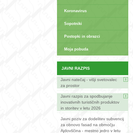
Koronavirus
Sopotniki
Postopki in obrazci
sep>
Moja pobuda
JAVNI RAZPIS
Javni natečaj - višji svetovalec
za prostor
Javni razpis za spodbujanje
inovativnih turističnih produktov
in storitev v letu 2026
Javni poziv za dodelitev subvencij
za obnovo fasad na območju
Ajdovščina - mestno jedro v letu