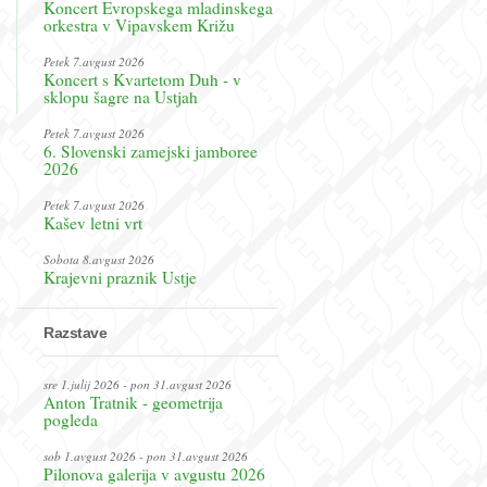
Koncert Evropskega mladinskega
orkestra v Vipavskem Križu
Petek 7.avgust 2026
Koncert s Kvartetom Duh - v
sklopu šagre na Ustjah
Petek 7.avgust 2026
6. Slovenski zamejski jamboree
2026
Petek 7.avgust 2026
Kašev letni vrt
Sobota 8.avgust 2026
Krajevni praznik Ustje
Razstave
sre 1.julij 2026 - pon 31.avgust 2026
Anton Tratnik - geometrija
pogleda
sob 1.avgust 2026 - pon 31.avgust 2026
Pilonova galerija v avgustu 2026