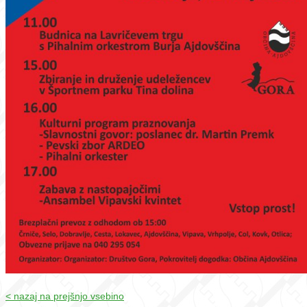
< nazaj na prejšnjo vsebino