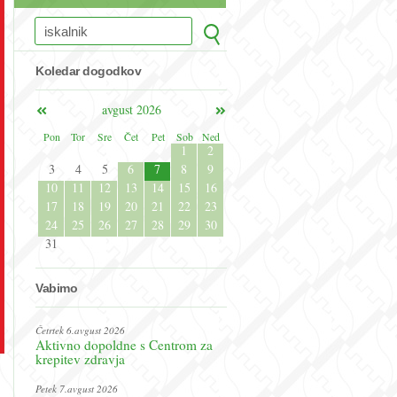
Koledar dogodkov
avgust 2026
Pon
Tor
Sre
Čet
Pet
Sob
Ned
1
2
3
4
5
6
7
8
9
10
11
12
13
14
15
16
17
18
19
20
21
22
23
24
25
26
27
28
29
30
31
Vabimo
Četrtek 6.avgust 2026
Aktivno dopoldne s Centrom za
krepitev zdravja
Petek 7.avgust 2026