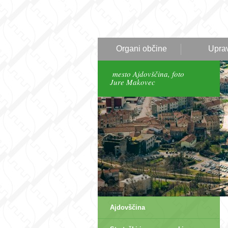
Organi občine
Upra
mesto Ajdovščina, foto
Ajdovščina v belem.
Jure Makovec
Ajdovščina