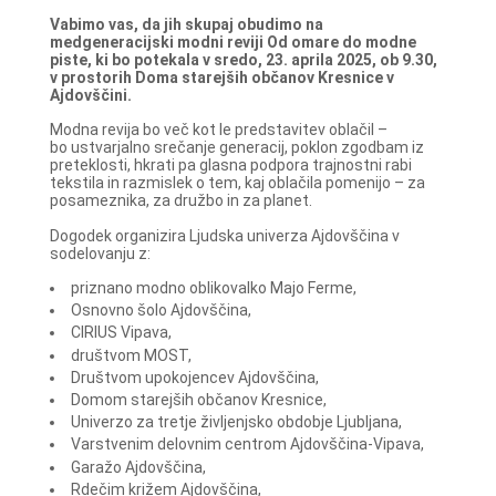
Vabimo vas, da jih skupaj obudimo na
medgeneracijski modni reviji Od omare do modne
piste, ki bo potekala v sredo, 23. aprila 2025, ob 9.30,
v prostorih Doma starejših občanov Kresnice v
Ajdovščini.
Modna revija bo več kot le predstavitev oblačil –
bo ustvarjalno srečanje generacij, poklon zgodbam iz
preteklosti, hkrati pa glasna podpora trajnostni rabi
tekstila in razmislek o tem, kaj oblačila pomenijo – za
posameznika, za družbo in za planet.
Dogodek organizira Ljudska univerza Ajdovščina v
sodelovanju z:
priznano modno oblikovalko Majo Ferme,
Osnovno šolo Ajdovščina,
CIRIUS Vipava,
društvom MOST,
Društvom upokojencev Ajdovščina,
Domom starejših občanov Kresnice,
Univerzo za tretje življenjsko obdobje Ljubljana,
Varstvenim delovnim centrom Ajdovščina-Vipava,
Garažo Ajdovščina,
Rdečim križem Ajdovščina,