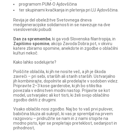
programom PUM-O Ajdovščina
ter skupinami kvačkanja in pletenja pri LU Ajdovščina.
Revija je del obeležitve Svetovnega dneva
medgeneracijske solidarnosti in se navezuje na dve
vseslovenski pobudi:
Dan za spremembe
, ki ga vodi Slovenska filantropija, in
Zapišimo spomine
, akcijo Zavoda Dobra pot, v okviru
katere zbiramo spomine, anekdote in zgodbe o oblačilni
kulturi nekoč.
Kako lahko sodelujete?
Poiščite oblačila, ki jih ne nosite več, a jih je škoda
zavreči – pri sebi, starših ali starih starših. Ustvarjalno
jih kombinirajte, dopolnite ali predelajte v sodoben videz.
Pripravite 2–3 kose garderobe, ki jih bo stilistka
povezala v edinstven modni nastop. Prijavite se kot
model, ustvarjalec ali kot tisti, ki želi svojo oblačilno
zgodbo deliti z drugimi.
Vsako oblačilo nosi zgodbo. Naj bo to vaš prvi pulover,
babičina bluza ali suknjič, ki vas je spremljal na prvem
razgovoru – pridružite se nam in z nami stopite na
modno pisto, kjer se prepletajo preteklost, sedanjost in
prihodnost,