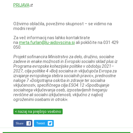
PRIJAVA
Oživimo oblačila, povežimo skupnost – se vidimo na
modni reviji!
Za več informacij nas lahko kontaktirate
na
meta.furlan@lu-ajdovscina.si
ali pokličite na 031 429
050.
Projekt sofinancira Ministrstvo za delo, družino, socialne
zadeve in enake možnosti in Evropski socialni sklad plus iz
Programa evropske kohezijske politike v obdobju 2021–
2027, cilja politike 4 »Bolj socialna in vključujoča Evropa za
izvajanje evropskega stebra socialnih pravic«, prednostne
naloge 7 »Dolgotrajna oskrba in zdravje ter socialna
vključenost«, specifičnega cilja ESO4.12 »Spodbujanje
socialnega vključevanja oseb, izpostavljenih tveganju
revščine ali socialni izključenosti, vključno z najbolj
ogroženimi osebami in otroki«.
< nazaj na prejšnjo vsebino
Share
Tweet