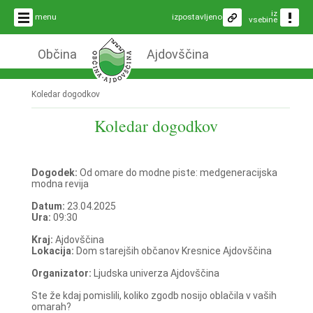
iz
menu
izpostavljeno
vsebine
Občina
Ajdovščina
Koledar dogodkov
Koledar dogodkov
Dogodek:
Od omare do modne piste: medgeneracijska
modna revija
Datum:
23.04.2025
Ura:
09:30
Kraj:
Ajdovščina
Lokacija:
Dom starejših občanov Kresnice Ajdovščina
Organizator:
Ljudska univerza Ajdovščina
Ste že kdaj pomislili, koliko zgodb nosijo oblačila v vaših
omarah?