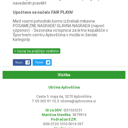
navedenih pravilih!
Upošteva se načelo FAIR PLAYA!
Med vsemi pohodniki bomo izžrebali mikavne
POSAMEZNE NAGRADE! GLAVNA NAGRADA (največ
vzponov): - Sezonska vstopnica za letno kopališče v
Športnem centru Ajdovščina v moški in ženski
kategoriji.
< nazaj na prejšnjo vsebino
Share
Tweet
Vizitka
Občina Ajdovščina
Cesta 5. maja 6a, 5270 Ajdovščina
T 05 365 91 10, E
obcina@ajdovscina.si
ID za DDV:
SI51533251
Matična številka:
5879914
Podračun EZR:
SI56 0120 1010 0014 597