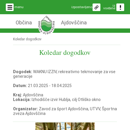
iz
menu
izpostavljeno
vsebine
Občina
Ajdovščina
Koledar dogodkov
Koledar dogodkov
Dogodek:
WAKNU IZZIV, rekreativno tekmovanje za vse
generacije
Datum:
21.03.2025 - 18.04.2025
Kraj:
Ajdovščina
Lokacija:
Izhodišče izvir Hublja, cilj Otliško okno
Organizator:
Zavod za šport Ajdovščina, UTVV, Športna
zveza Ajdovščina