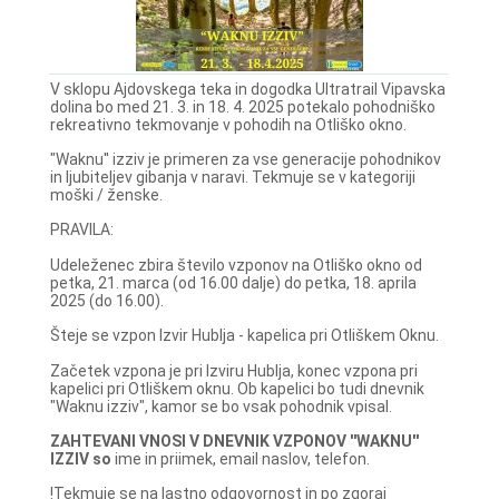
V sklopu Ajdovskega teka in dogodka Ultratrail Vipavska
dolina bo med 21. 3. in 18. 4. 2025 potekalo pohodniško
rekreativno tekmovanje v pohodih na Otliško okno.
"Waknu'' izziv je primeren za vse generacije pohodnikov
in ljubiteljev gibanja v naravi. Tekmuje se v kategoriji
moški / ženske.
PRAVILA:
Udeleženec zbira število vzponov na Otliško okno od
petka, 21. marca (od 16.00 dalje) do petka, 18. aprila
2025 (do 16.00).
Šteje se vzpon Izvir Hublja - kapelica pri Otliškem Oknu.
Začetek vzpona je pri Izviru Hublja, konec vzpona pri
kapelici pri Otliškem oknu. Ob kapelici bo tudi dnevnik
"Waknu izziv", kamor se bo vsak pohodnik vpisal.
ZAHTEVANI VNOSI V DNEVNIK VZPONOV ''WAKNU''
IZZIV so
ime in priimek, email naslov, telefon.
!Tekmuje se na lastno odgovornost in po zgoraj