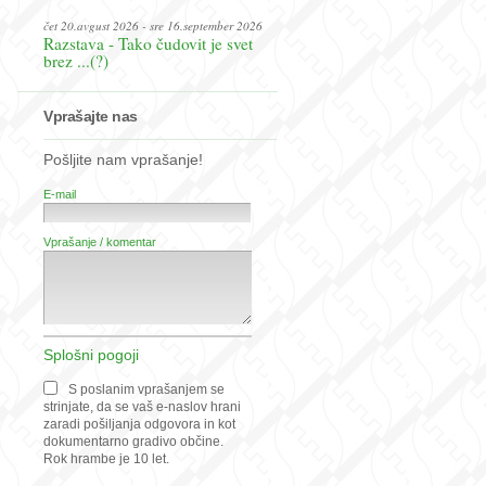
čet 20.avgust 2026 - sre 16.september 2026
Razstava - Tako čudovit je svet
brez ...(?)
Vprašajte nas
Pošljite nam vprašanje!
E-mail
Vprašanje / komentar
Splošni pogoji
S poslanim vprašanjem se
strinjate, da se vaš e-naslov hrani
zaradi pošiljanja odgovora in kot
dokumentarno gradivo občine.
Rok hrambe je 10 let.