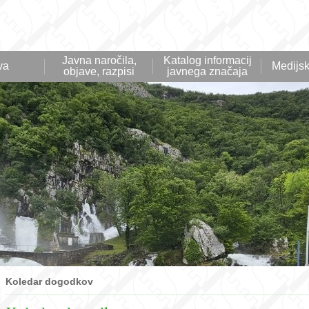
Javna naročila,
Katalog informacij
va
Medijsk
objave, razpisi
javnega značaja
Koledar dogodkov