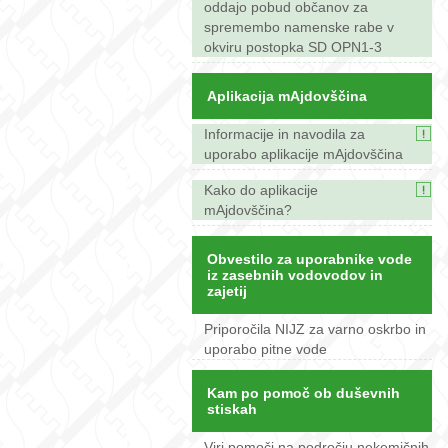
oddajo pobud občanov za
spremembo namenske rabe v
okviru postopka SD OPN1-3
Aplikacija mAjdovščina
Informacije in navodila za
uporabo aplikacije mAjdovščina
Kako do aplikacije
mAjdovščina?
Obvestilo za uporabnike vode
iz zasebnih vodovodov in
zajetij
Priporočila NIJZ za varno oskrbo in
uporabo pitne vode
Kam po pomoč ob duševnih
stiskah
Viri pomoči na področju nekemičnih