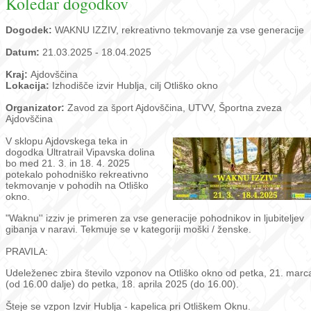
Koledar dogodkov
Dogodek:
WAKNU IZZIV, rekreativno tekmovanje za vse generacije
Datum:
21.03.2025 - 18.04.2025
Kraj:
Ajdovščina
Lokacija:
Izhodišče izvir Hublja, cilj Otliško okno
Organizator:
Zavod za šport Ajdovščina, UTVV, Športna zveza
Ajdovščina
V sklopu Ajdovskega teka in
dogodka Ultratrail Vipavska dolina
bo med 21. 3. in 18. 4. 2025
potekalo pohodniško rekreativno
tekmovanje v pohodih na Otliško
okno.
"Waknu'' izziv je primeren za vse generacije pohodnikov in ljubiteljev
gibanja v naravi. Tekmuje se v kategoriji moški / ženske.
PRAVILA:
Udeleženec zbira število vzponov na Otliško okno od petka, 21. marc
(od 16.00 dalje) do petka, 18. aprila 2025 (do 16.00).
Šteje se vzpon Izvir Hublja - kapelica pri Otliškem Oknu.