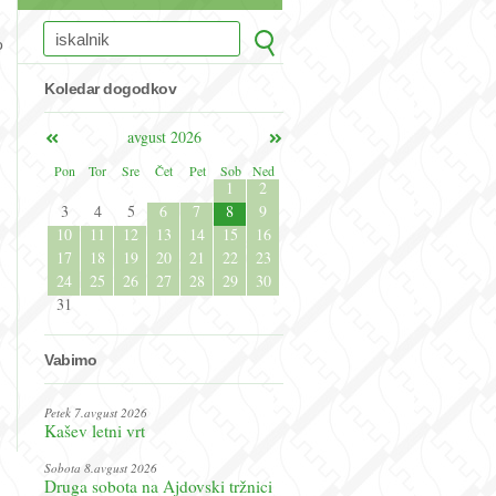
o
Koledar dogodkov
avgust 2026
Pon
Tor
Sre
Čet
Pet
Sob
Ned
1
2
3
4
5
6
7
8
9
10
11
12
13
14
15
16
17
18
19
20
21
22
23
24
25
26
27
28
29
30
31
Vabimo
Petek 7.avgust 2026
Kašev letni vrt
Sobota 8.avgust 2026
Druga sobota na Ajdovski tržnici