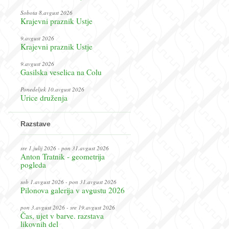
Sobota 8.avgust 2026
Krajevni praznik Ustje
9.avgust 2026
Krajevni praznik Ustje
9.avgust 2026
Gasilska veselica na Colu
Ponedeljek 10.avgust 2026
Urice druženja
Razstave
sre 1.julij 2026 - pon 31.avgust 2026
Anton Tratnik - geometrija
pogleda
sob 1.avgust 2026 - pon 31.avgust 2026
Pilonova galerija v avgustu 2026
pon 3.avgust 2026 - sre 19.avgust 2026
Čas, ujet v barve. razstava
likovnih del