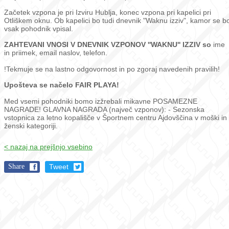
Začetek vzpona je pri Izviru Hublja, konec vzpona pri kapelici pri
Otliškem oknu. Ob kapelici bo tudi dnevnik "Waknu izziv", kamor se b
vsak pohodnik vpisal.
ZAHTEVANI VNOSI V DNEVNIK VZPONOV ''WAKNU'' IZZIV so
ime
in priimek, email naslov, telefon.
!Tekmuje se na lastno odgovornost in po zgoraj navedenih pravilih!
Upošteva se načelo FAIR PLAYA!
Med vsemi pohodniki bomo izžrebali mikavne POSAMEZNE
NAGRADE! GLAVNA NAGRADA (največ vzponov): - Sezonska
vstopnica za letno kopališče v Športnem centru Ajdovščina v moški in
ženski kategoriji.
< nazaj na prejšnjo vsebino
Share
Tweet