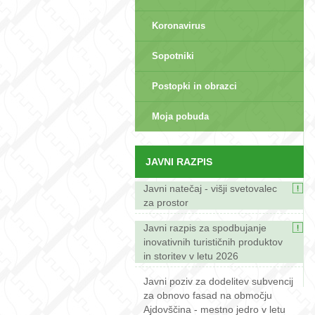
Koronavirus
Sopotniki
Postopki in obrazci
sep>
Moja pobuda
JAVNI RAZPIS
Javni natečaj - višji svetovalec
za prostor
Javni razpis za spodbujanje
inovativnih turističnih produktov
in storitev v letu 2026
Javni poziv za dodelitev subvencij
za obnovo fasad na območju
Ajdovščina - mestno jedro v letu