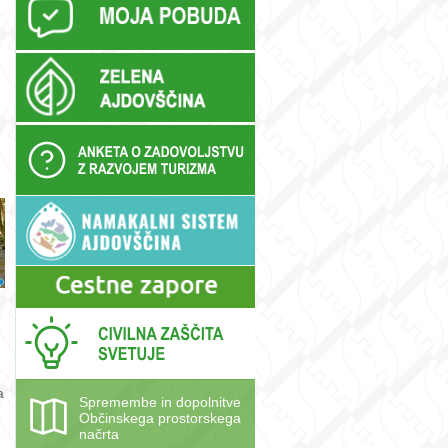
a
Spremembe in dopolnitve
Občinskega prostorskega
načrta