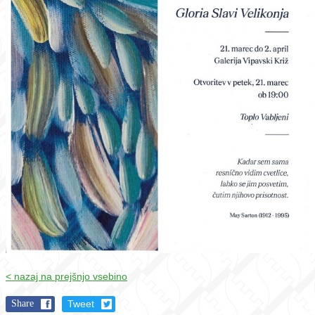
< nazaj na prejšnjo vsebino
Share
Tweet