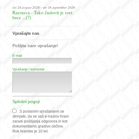
čet 20.avgust 2026 - sre 16.september 2026
Razstava - Tako čudovit je svet
brez ...(?)
Vprašajte nas
Pošljite nam vprašanje!
E-mail
Vprašanje / komentar
Splošni pogoji
S poslanim vprašanjem se
strinjate, da se vaš e-naslov hrani
zaradi pošiljanja odgovora in kot
dokumentarno gradivo občine.
Rok hrambe je 10 let.