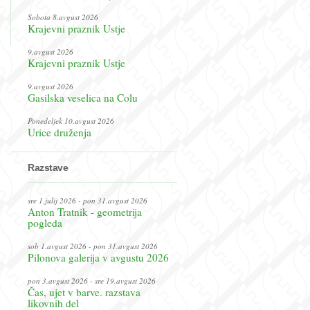
Sobota 8.avgust 2026
Krajevni praznik Ustje
9.avgust 2026
Krajevni praznik Ustje
9.avgust 2026
Gasilska veselica na Colu
Ponedeljek 10.avgust 2026
Urice druženja
Razstave
sre 1.julij 2026 - pon 31.avgust 2026
Anton Tratnik - geometrija
pogleda
sob 1.avgust 2026 - pon 31.avgust 2026
Pilonova galerija v avgustu 2026
pon 3.avgust 2026 - sre 19.avgust 2026
Čas, ujet v barve. razstava
likovnih del