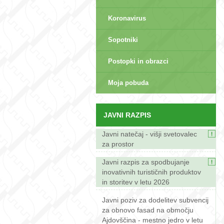
Koronavirus
Sopotniki
Postopki in obrazci
sep>
Moja pobuda
JAVNI RAZPIS
Javni natečaj - višji svetovalec
za prostor
Javni razpis za spodbujanje
inovativnih turističnih produktov
in storitev v letu 2026
Javni poziv za dodelitev subvencij
za obnovo fasad na območju
Ajdovščina - mestno jedro v letu