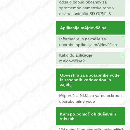
oddajo pobud občanov za
spremembo namenske rabe v
okviru postopka SD OPN1-3
Aplikacija mAjdovščina
Informacije in navodila za
uporabo aplikacije mAjdovščina
Kako do aplikacije
mAjdovščina?
Obvestilo za uporabnike vode
iz zasebnih vodovodov in
zajetij
Priporočila NIJZ za varno oskrbo in
uporabo pitne vode
Kam po pomoč ob duševnih
stiskah
Viri pomoči na področju nekemičnih