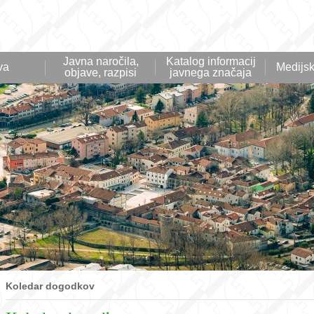
Javna naročila,
Katalog informacij
va
Medijsk
objave, razpisi
javnega značaja
Koledar dogodkov