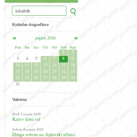
Koledar dogodkov
avgust 2026
Pon
Tor
Sre
Čet
Pet
Sob
Ned
1
2
3
4
5
6
7
8
9
10
11
12
13
14
15
16
17
18
19
20
21
22
23
24
25
26
27
28
29
30
31
Vabimo
Petek 7.avgust 2026
Kašev letni vrt
Sobota 8.avgust 2026
Druga sobota na Ajdovski tržnici