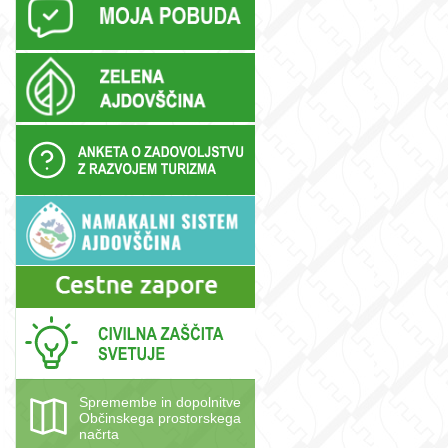
Spremembe in dopolnitve
Občinskega prostorskega
načrta