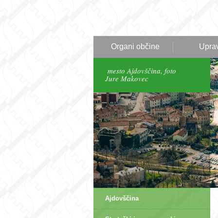
Organi občine
Upra
mesto Ajdovščina, foto
Jure Makovec
Ajdovščina