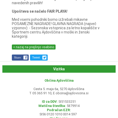
navedenih pravilih!
Upošteva se načelo FAIR PLAYA!
Med vsemi pohodniki bomo izžrebali mikavne
POSAMEZNE NAGRADE! GLAVNA NAGRADA (največ
vzponov): - Sezonska vstopnica za letno kopališče v
Športnem centru Ajdovščina v moški in ženski
kategoriji.
< nazaj na prejšnjo vsebino
Share
Tweet
Vizitka
Občina Ajdovščina
Cesta 5. maja 6a, 5270 Ajdovščina
T 05 365 91 10, E
obcina@ajdovscina.si
ID za DDV:
SI51533251
Matična številka:
5879914
Podračun EZR:
SI56 0120 1010 0014 597