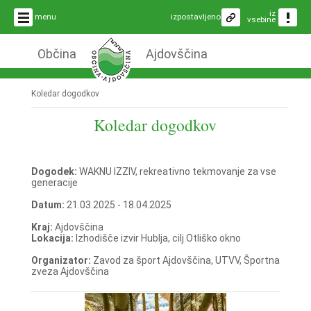
iz
menu
izpostavljeno
vsebine
Občina
Ajdovščina
Koledar dogodkov
Koledar dogodkov
Dogodek:
WAKNU IZZIV, rekreativno tekmovanje za vse
generacije
Datum:
21.03.2025 - 18.04.2025
Kraj:
Ajdovščina
Lokacija:
Izhodišče izvir Hublja, cilj Otliško okno
Organizator:
Zavod za šport Ajdovščina, UTVV, Športna
zveza Ajdovščina