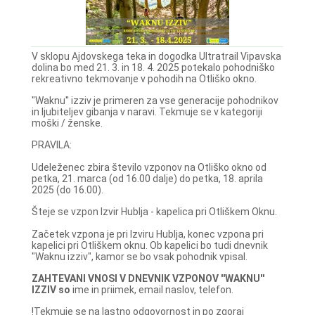
V sklopu Ajdovskega teka in dogodka Ultratrail Vipavska
dolina bo med 21. 3. in 18. 4. 2025 potekalo pohodniško
rekreativno tekmovanje v pohodih na Otliško okno.
"Waknu'' izziv je primeren za vse generacije pohodnikov
in ljubiteljev gibanja v naravi. Tekmuje se v kategoriji
moški / ženske.
PRAVILA:
Udeleženec zbira število vzponov na Otliško okno od
petka, 21. marca (od 16.00 dalje) do petka, 18. aprila
2025 (do 16.00).
Šteje se vzpon Izvir Hublja - kapelica pri Otliškem Oknu.
Začetek vzpona je pri Izviru Hublja, konec vzpona pri
kapelici pri Otliškem oknu. Ob kapelici bo tudi dnevnik
"Waknu izziv", kamor se bo vsak pohodnik vpisal.
ZAHTEVANI VNOSI V DNEVNIK VZPONOV ''WAKNU''
IZZIV so
ime in priimek, email naslov, telefon.
!Tekmuje se na lastno odgovornost in po zgoraj