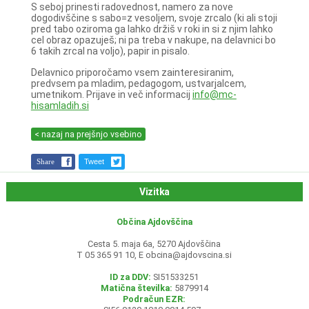
S seboj prinesti radovednost, namero za nove
dogodivščine s sabo=z vesoljem, svoje zrcalo (ki ali stoji
pred tabo oziroma ga lahko držiš v roki in si z njim lahko
cel obraz opazuješ; ni pa treba v nakupe, na delavnici bo
6 takih zrcal na voljo), papir in pisalo.
Delavnico priporočamo vsem zainteresiranim,
predvsem pa mladim, pedagogom, ustvarjalcem,
umetnikom. Prijave in več informacij
info@mc-
hisamladih.si
< nazaj na prejšnjo vsebino
Share
Tweet
Vizitka
Občina Ajdovščina
Cesta 5. maja 6a, 5270 Ajdovščina
T 05 365 91 10, E
obcina@ajdovscina.si
ID za DDV:
SI51533251
Matična številka:
5879914
Podračun EZR: