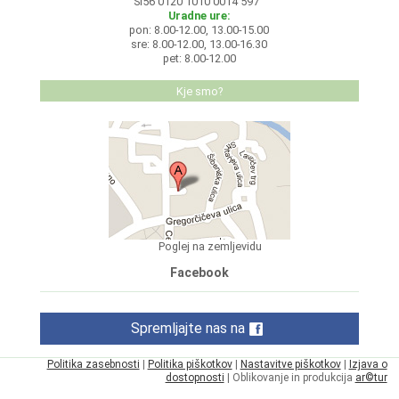
SI56 0120 1010 0014 597
Uradne ure:
pon: 8.00-12.00, 13.00-15.00
sre: 8.00-12.00, 13.00-16.30
pet: 8.00-12.00
Kje smo?
Poglej na zemljevidu
Facebook
Spremljajte nas na
Politika zasebnosti
|
Politika piškotkov
|
Nastavitve piškotkov
|
Izjava o
dostopnosti
| Oblikovanje in produkcija
ar©tur