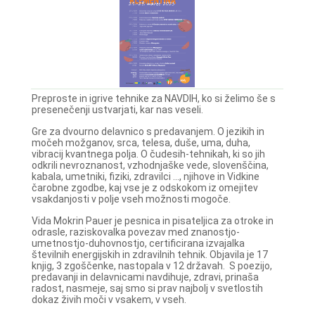
Preproste in igrive tehnike za NAVDIH, ko si želimo še s
presenečenji ustvarjati, kar nas veseli.
Gre za dvourno delavnico s predavanjem. O jezikih in
močeh možganov, srca, telesa, duše, uma, duha,
vibracij kvantnega polja. O čudesih-tehnikah, ki so jih
odkrili nevroznanost, vzhodnjaške vede, slovenščina,
kabala, umetniki, fiziki, zdravilci ..., njihove in Vidkine
čarobne zgodbe, kaj vse je z odskokom iz omejitev
vsakdanjosti v polje vseh možnosti mogoče.
Vida Mokrin Pauer je pesnica in pisateljica za otroke in
odrasle, raziskovalka povezav med znanostjo-
umetnostjo-duhovnostjo, certificirana izvajalka
številnih energijskih in zdravilnih tehnik. Objavila je 17
knjig, 3 zgoščenke, nastopala v 12 državah. S poezijo,
predavanji in delavnicami navdihuje, zdravi, prinaša
radost, nasmeje, saj smo si prav najbolj v svetlostih
dokaz živih moči v vsakem, v vseh.