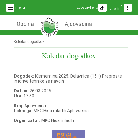
iz
menu
izpostavljeno
vsebine
Občina
Ajdovščina
Koledar dogodkov
Koledar dogodkov
Dogodek:
Klementina 2025: Delavnica (15+) Preproste
in igrive tehnike za navdih
Datum:
26.03.2025
Ura:
17:30
Kraj:
Ajdovščina
Lokacija:
MKC Hiša mladih Ajdovščina
Organizator:
MKC Hiša mladih