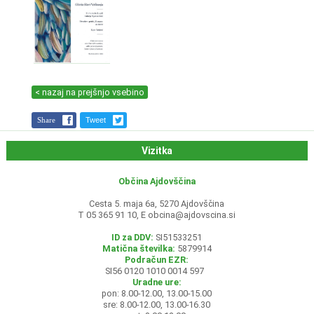
< nazaj na prejšnjo vsebino
Share
Tweet
Vizitka
Občina Ajdovščina
Cesta 5. maja 6a, 5270 Ajdovščina
T 05 365 91 10, E
obcina@ajdovscina.si
ID za DDV:
SI51533251
Matična številka:
5879914
Podračun EZR:
SI56 0120 1010 0014 597
Uradne ure:
pon: 8.00-12.00, 13.00-15.00
sre: 8.00-12.00, 13.00-16.30