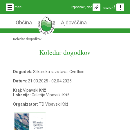
iz
menu
izpostavljeno
vsebine
Občina
Ajdovščina
Koledar dogodkov
Koledar dogodkov
Dogodek:
Slikarska razstava: Cvetlice
Datum:
21.03.2025 - 02.04.2025
Kraj:
Vipavski Križ
Lokacija:
Galerija Vipavski Križ
Organizator:
TD Vipavski Križ