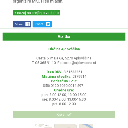
organizira MKC Hiša mladih.
< nazaj na prejšnjo vsebino
Share
Tweet
Vizitka
Občina Ajdovščina
Cesta 5. maja 6a, 5270 Ajdovščina
T 05 365 91 10, E
obcina@ajdovscina.si
ID za DDV:
SI51533251
Matična številka:
5879914
Podračun EZR:
SI56 0120 1010 0014 597
Uradne ure:
pon: 8.00-12.00, 13.00-15.00
sre: 8.00-12.00, 13.00-16.30
pet: 8.00-12.00
Kje smo?