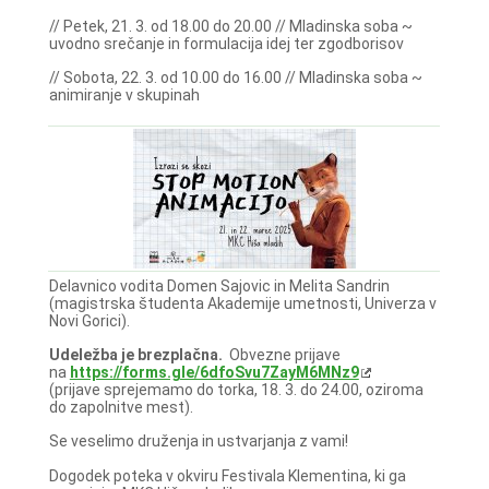
// Petek, 21. 3. od 18.00 do 20.00 // Mladinska soba ~
uvodno srečanje in formulacija idej ter zgodborisov
// Sobota, 22. 3. od 10.00 do 16.00 // Mladinska soba ~
animiranje v skupinah
Delavnico vodita Domen Sajovic in Melita Sandrin
(magistrska študenta Akademije umetnosti, Univerza v
Novi Gorici).
Udeležba je brezplačna.
Obvezne prijave
na
https://forms.gle/6dfoSvu7ZayM6MNz9
(prijave sprejemamo do torka, 18. 3. do 24.00, oziroma
do zapolnitve mest).
Se veselimo druženja in ustvarjanja z vami!
Dogodek poteka v okviru Festivala Klementina, ki ga