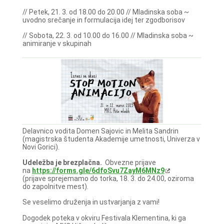
// Petek, 21. 3. od 18.00 do 20.00 // Mladinska soba ~
uvodno srečanje in formulacija idej ter zgodborisov
// Sobota, 22. 3. od 10.00 do 16.00 // Mladinska soba ~
animiranje v skupinah
Delavnico vodita Domen Sajovic in Melita Sandrin
(magistrska študenta Akademije umetnosti, Univerza v
Novi Gorici).
Udeležba je brezplačna.
Obvezne prijave
na
https://forms.gle/6dfoSvu7ZayM6MNz9
(prijave sprejemamo do torka, 18. 3. do 24.00, oziroma
do zapolnitve mest).
Se veselimo druženja in ustvarjanja z vami!
Dogodek poteka v okviru Festivala Klementina, ki ga