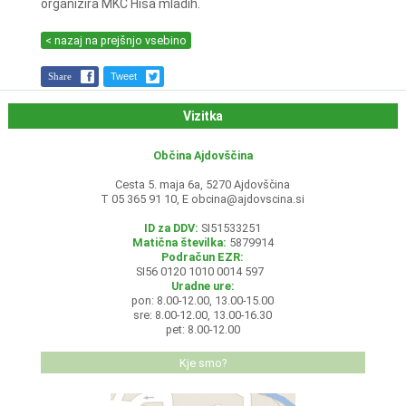
organizira MKC Hiša mladih.
< nazaj na prejšnjo vsebino
Share
Tweet
Vizitka
Občina Ajdovščina
Cesta 5. maja 6a, 5270 Ajdovščina
T 05 365 91 10, E
obcina@ajdovscina.si
ID za DDV:
SI51533251
Matična številka:
5879914
Podračun EZR:
SI56 0120 1010 0014 597
Uradne ure:
pon: 8.00-12.00, 13.00-15.00
sre: 8.00-12.00, 13.00-16.30
pet: 8.00-12.00
Kje smo?