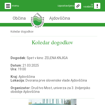
iz
menu
izpostavljeno
vsebine
Občina
Ajdovščina
Koledar dogodkov
Koledar dogodkov
Dogodek:
Spet v kino: ZELENA KNJIGA
Datum:
21.03.2025
Ura:
19:00
Kraj:
Ajdovščina
Lokacija:
Dvorana prve slovenske vlade Ajdovščina
Organizator:
Društvo Most, univerza za 3. življenjsko
obdobje Ajdovščina