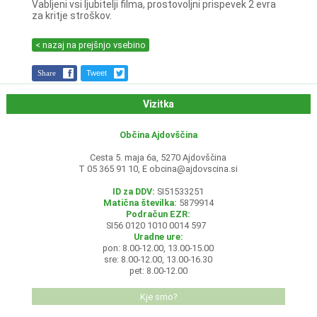
Vabljeni vsi ljubitelji filma, prostovoljni prispevek 2 evra
za kritje stroškov.
< nazaj na prejšnjo vsebino
Share
Tweet
Vizitka
Občina Ajdovščina
Cesta 5. maja 6a, 5270 Ajdovščina
T 05 365 91 10, E
obcina@ajdovscina.si
ID za DDV:
SI51533251
Matična številka:
5879914
Podračun EZR:
SI56 0120 1010 0014 597
Uradne ure:
pon: 8.00-12.00, 13.00-15.00
sre: 8.00-12.00, 13.00-16.30
pet: 8.00-12.00
Kje smo?