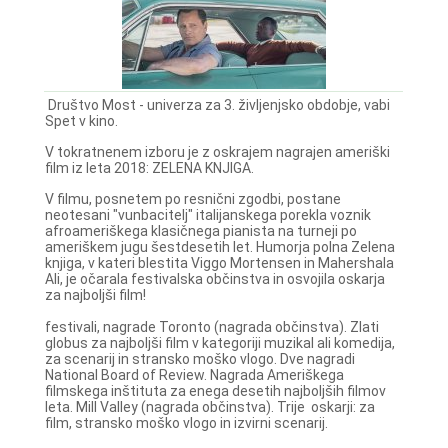
Društvo Most - univerza za 3. življenjsko obdobje, vabi
Spet v kino.
V tokratnenem izboru je z oskrajem nagrajen ameriški
film iz leta 2018: ZELENA KNJIGA.
V filmu, posnetem po resnični zgodbi, postane
neotesani "vunbacitelj" italijanskega porekla voznik
afroameriškega klasičnega pianista na turneji po
ameriškem jugu šestdesetih let. Humorja polna Zelena
knjiga, v kateri blestita Viggo Mortensen in Mahershala
Ali, je očarala festivalska občinstva in osvojila oskarja
za najboljši film!
festivali, nagrade Toronto (nagrada občinstva). Zlati
globus za najboljši film v kategoriji muzikal ali komedija,
za scenarij in stransko moško vlogo. Dve nagradi
National Board of Review. Nagrada Ameriškega
filmskega inštituta za enega desetih najboljših filmov
leta. Mill Valley (nagrada občinstva). Trije oskarji: za
film, stransko moško vlogo in izvirni scenarij.