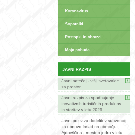
Koronavirus
Sopotniki
Postopki in obrazci
sep>
Moja pobuda
JAVNI RAZPIS
Javni natečaj - višji svetovalec
za prostor
Javni razpis za spodbujanje
inovativnih turističnih produktov
in storitev v letu 2026
Javni poziv za dodelitev subvencij
za obnovo fasad na območju
Ajdovščina - mestno jedro v letu