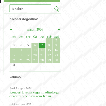
Koledar dogodkov
avgust 2026
Pon
Tor
Sre
Čet
Pet
Sob
Ned
1
2
3
4
5
6
7
8
9
10
11
12
13
14
15
16
17
18
19
20
21
22
23
24
25
26
27
28
29
30
31
Vabimo
Petek 7.avgust 2026
Koncert Evropskega mladinskega
orkestra v Vipavskem Križu
Petek 7.avgust 2026