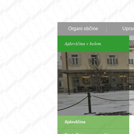
Organi občine
Upra
Ajdovščina v belem.
Ajdovščina