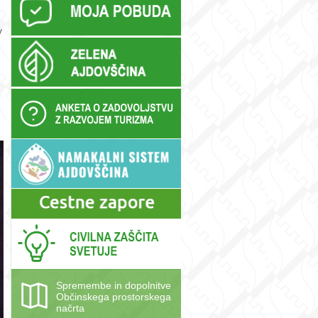
v
Spremembe in dopolnitve
Občinskega prostorskega
načrta