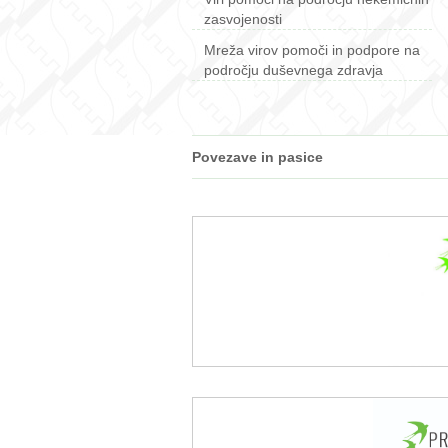
zasvojenosti
Mreža virov pomoči in podpore na
področju duševnega zdravja
Povezave in pasice