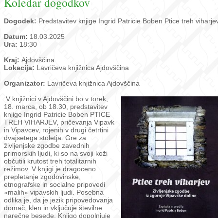
Koledar dogodkov
Dogodek:
Predstavitev knjige Ingrid Patricie Boben Ptice treh viharje
Datum:
18.03.2025
Ura:
18:30
Kraj:
Ajdovščina
Lokacija:
Lavričeva knjižnica Ajdovščina
Organizator:
Lavričeva knjižnica Ajdovščina
V knjižnici v Ajdovščini bo v torek,
18. marca, ob 18.30, predstavitev
knjige Ingrid Patricie Boben PTICE
TREH VIHARJEV, pričevanja Vipavk
in Vipavcev, rojenih v drugi četrtini
dvajsetega stoletja. Gre za
življenjske zgodbe zavednih
primorskih ljudi, ki so na svoji koži
občutili krutost treh totalitarnih
režimov. V knjigi je dragoceno
prepletanje zgodovinske,
etnografske in socialne pripovedi
»malih« vipavskih ljudi. Posebna
odlika je, da je jezik pripovedovanja
domač, klen in vključuje številne
narečne besede. Knjigo dopolnjuje