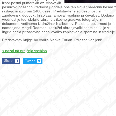
izbor pesmi primorskih oz. vipavskih
pesnikov, posebno vrednost ji dodaja obširen slovar narečnih besed z
razlago in izvorom 1400 gesel. Predstavljene so osebnosti in
zgodovinski dogodki, ki so zaznamovali vsebino pričevalcev. Dodana
vrednost je tudi skrbno izbrano slikovno gradivo, fotografije in
dokumenti, večinoma iz družinskih albumov. Posebna pozornost je
namenjena Magdi Rodman, zaslužni ohranjevalki spomina, ki je v
Ingrid našla prizadevno nadaljevalko zapisovanja spomina in tradicije.
Predstavitev knjige bo vodila Alenka Furlan. Prijazno vabljeni!
< nazaj na prejšnjo vsebino
Share
Tweet