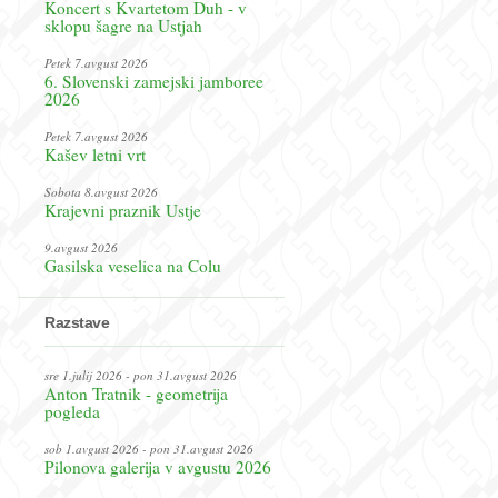
Koncert s Kvartetom Duh - v
sklopu šagre na Ustjah
Petek 7.avgust 2026
6. Slovenski zamejski jamboree
2026
Petek 7.avgust 2026
Kašev letni vrt
Sobota 8.avgust 2026
Krajevni praznik Ustje
9.avgust 2026
Gasilska veselica na Colu
Razstave
sre 1.julij 2026 - pon 31.avgust 2026
Anton Tratnik - geometrija
pogleda
sob 1.avgust 2026 - pon 31.avgust 2026
Pilonova galerija v avgustu 2026