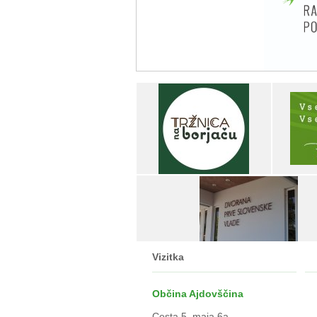
Vizitka
Občina Ajdovščina
Cesta 5. maja 6a