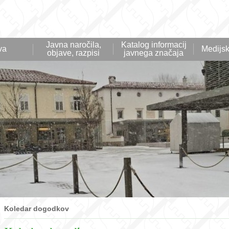
Javna naročila,
Katalog informacij
va
Medijsk
objave, razpisi
javnega značaja
Koledar dogodkov