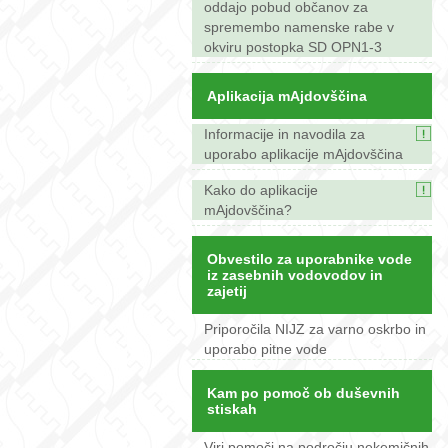
oddajo pobud občanov za
spremembo namenske rabe v
okviru postopka SD OPN1-3
Aplikacija mAjdovščina
Informacije in navodila za
uporabo aplikacije mAjdovščina
Kako do aplikacije
mAjdovščina?
Obvestilo za uporabnike vode
iz zasebnih vodovodov in
zajetij
Priporočila NIJZ za varno oskrbo in
uporabo pitne vode
Kam po pomoč ob duševnih
stiskah
Viri pomoči na področju nekemičnih