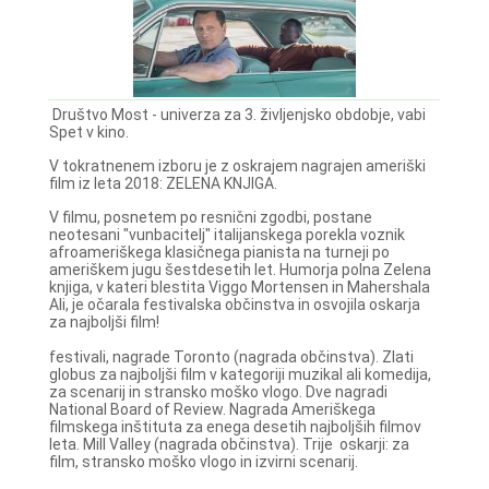
Društvo Most - univerza za 3. življenjsko obdobje, vabi
Spet v kino.
V tokratnenem izboru je z oskrajem nagrajen ameriški
film iz leta 2018: ZELENA KNJIGA.
V filmu, posnetem po resnični zgodbi, postane
neotesani "vunbacitelj" italijanskega porekla voznik
afroameriškega klasičnega pianista na turneji po
ameriškem jugu šestdesetih let. Humorja polna Zelena
knjiga, v kateri blestita Viggo Mortensen in Mahershala
Ali, je očarala festivalska občinstva in osvojila oskarja
za najboljši film!
festivali, nagrade Toronto (nagrada občinstva). Zlati
globus za najboljši film v kategoriji muzikal ali komedija,
za scenarij in stransko moško vlogo. Dve nagradi
National Board of Review. Nagrada Ameriškega
filmskega inštituta za enega desetih najboljših filmov
leta. Mill Valley (nagrada občinstva). Trije oskarji: za
film, stransko moško vlogo in izvirni scenarij.