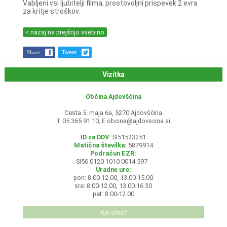
Vabljeni vsi ljubitelji filma, prostovoljni prispevek 2 evra
za kritje stroškov.
< nazaj na prejšnjo vsebino
Share
Tweet
Vizitka
Občina Ajdovščina
Cesta 5. maja 6a, 5270 Ajdovščina
T 05 365 91 10, E
obcina@ajdovscina.si
ID za DDV:
SI51533251
Matična številka:
5879914
Podračun EZR:
SI56 0120 1010 0014 597
Uradne ure:
pon: 8.00-12.00, 13.00-15.00
sre: 8.00-12.00, 13.00-16.30
pet: 8.00-12.00
Kje smo?