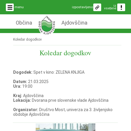
iz
menu
izpostavljeno
vsebine
Občina
Ajdovščina
Koledar dogodkov
Koledar dogodkov
Dogodek:
Spet v kino: ZELENA KNJIGA
Datum:
21.03.2025
Ura:
19:00
Kraj:
Ajdovščina
Lokacija:
Dvorana prve slovenske vlade Ajdovščina
Organizator:
Društvo Most, univerza za 3. življenjsko
obdobje Ajdovščina