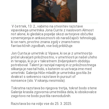
V četrtek, 13. 2., vabimo na otvoritev razstave
vipavskega umetnika Jona Cunte z naslovom Almost
not alone, ki gledalca popelje skozi avtorjeve občutke
vznemirjenja in anksioznosti ob naraščajoči tehnologiji,
ki se nam, prvotno znana zgolj v znanstveno
fantastičnih zgodbah, vse bolj približuje.
Jon Cunta je umetnik iz Vipave, ki se je z umetnostjo
pričel ukvarjati priložnostno, v umetnosti je našel uteho
in terapijo, ki jo je v takratnem življenjskem obdobju
potreboval. Talent je razvijal naprej in iz priložnostnega
slikanja je nastal hobi, s katerim si ustvarja ime med
umetniki. Galerija Hiše mladih je umetnika gostila že
dvakrat s sekvenco razstave In pursuit of
nonsence (slo. V iskanju nesmisla).
Tokratna razstava bo njegova tretja, tokrat bodo stene
Galerije krasila zgovorna umetniška dela, ki obiskovalce
zagotovo ne bodo pustila ravnodušnih.
Razstava bo na voljo vse do 25. 3. 2025.