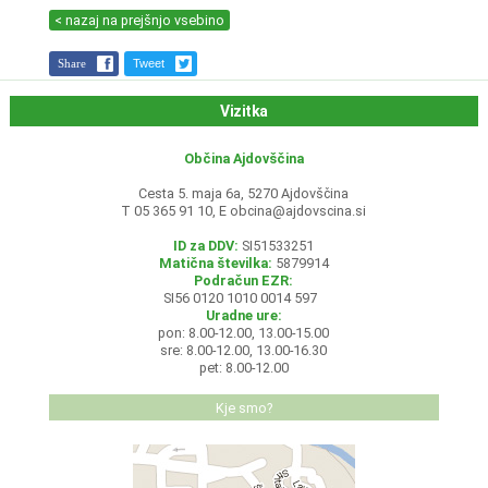
< nazaj na prejšnjo vsebino
Share
Tweet
Vizitka
Občina Ajdovščina
Cesta 5. maja 6a, 5270 Ajdovščina
T 05 365 91 10, E
obcina@ajdovscina.si
ID za DDV:
SI51533251
Matična številka:
5879914
Podračun EZR:
SI56 0120 1010 0014 597
Uradne ure:
pon: 8.00-12.00, 13.00-15.00
sre: 8.00-12.00, 13.00-16.30
pet: 8.00-12.00
Kje smo?