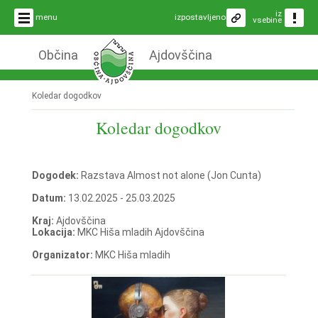
iz
menu
izpostavljeno
vsebine
Občina
Ajdovščina
Koledar dogodkov
Koledar dogodkov
Dogodek:
Razstava Almost not alone (Jon Cunta)
Datum:
13.02.2025 - 25.03.2025
Kraj:
Ajdovščina
Lokacija:
MKC Hiša mladih Ajdovščina
Organizator:
MKC Hiša mladih