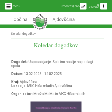
iz
menu
izpostavljeno
vsebine
Občina
Ajdovščina
Koledar dogodkov
Koledar dogodkov
Dogodek:
Usposabljanje: Spletno nasilje na podlagi
spola
Datum:
13.02.2025 - 14.02.2025
Kraj:
Ajdovščina
Lokacija:
MKC Hiša mladih Ajdovščina
Organizator:
Mreža MaMa in MKC Hiša mladih