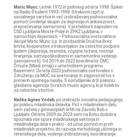
Matic Munc:
Letnik 1972 in psiholog od leta 1998. Špiker
na Radiu Študent 1993-1998. Strokovni izpit iz
socialnega varstva in več izobraževanj psihosocialne
pomoči (vodenje skupin za depresijo in anksioznost,
preprečevanje samomora). V preteklosti zaposlen na
CSD Ljubljana Moste-Polje in ZPKZ Ljubljana, v
samostojni dejavnosti – Psihosocialna svetovalnica
Akcija! Matic Munc s.p. in predsednik Društva Brez
limita, kooperative strokovnjakov za celostno podporo
ljudem (depresija, tesnoba, vzgojne težave, motnje
hranjenja, samopoškodbeno in samomorilno vedenje,
zasvojenosti). Od 2019 do 2022 koordinator ČMC
Črnuče (Mladi zmaji) v umetniškem programu
Basement. Do leta 2023 psihosocialni svetovalec v
Združenju za MOČ za svetovanje in zagovorništvo v
primerih spolnega nasilja. S somišljeniki drži pokonci
glasbeno agencijo Scratch music agency, ki je kolektiv
za celostne storitve.
Nežka Agnes Vodeb
, po izobrazbi socialna pedagoginja,
po poklicu mladinska delavka. Pot v mladinskem delu
sem začela v gimnazijskih letih na Zavodu Bob v
Ljubljani. Od leta 2009 do 2023 sem na Bobu dodobra
spoznala vse spore mladinskega sektorja in
mladinskega dela v praksi - od učne pomoči in prvih
mladinskih projektov, do razvoja metodologij uličnega in
terenskega dela, vodenja izobraževanj, koordiniranja