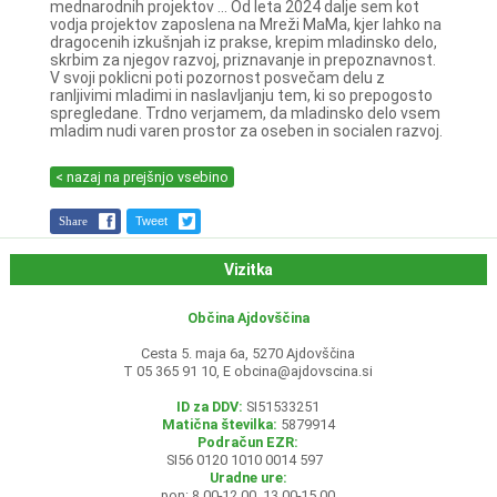
mednarodnih projektov ... Od leta 2024 dalje sem kot
vodja projektov zaposlena na Mreži MaMa, kjer lahko na
dragocenih izkušnjah iz prakse, krepim mladinsko delo,
skrbim za njegov razvoj, priznavanje in prepoznavnost.
V svoji poklicni poti pozornost posvečam delu z
ranljivimi mladimi in naslavljanju tem, ki so prepogosto
spregledane. Trdno verjamem, da mladinsko delo vsem
mladim nudi varen prostor za oseben in socialen razvoj.
< nazaj na prejšnjo vsebino
Share
Tweet
Vizitka
Občina Ajdovščina
Cesta 5. maja 6a, 5270 Ajdovščina
T 05 365 91 10, E
obcina@ajdovscina.si
ID za DDV:
SI51533251
Matična številka:
5879914
Podračun EZR:
SI56 0120 1010 0014 597
Uradne ure:
pon: 8.00-12.00, 13.00-15.00