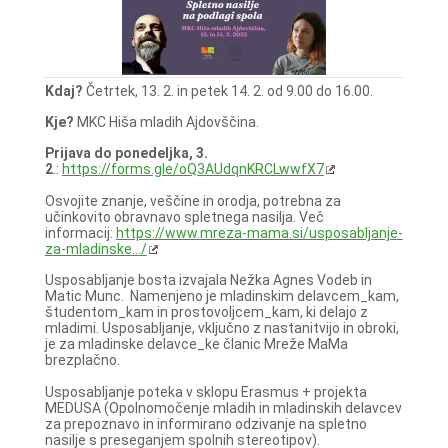
Kdaj?
Četrtek, 13. 2. in petek 14. 2. od 9.00 do 16.00.
Kje?
MKC Hiša mladih Ajdovščina.
Prijava do ponedeljka, 3.
2
.:
https://forms.gle/oQ3AUdqnKRCLwwfX7
Osvojite znanje, veščine in orodja, potrebna za
učinkovito obravnavo spletnega nasilja. Več
informacij:
https://www.mreza-mama.si/usposabljanje-
za-mladinske.../
Usposabljanje bosta izvajala Nežka Agnes Vodeb in
Matic Munc. Namenjeno je mladinskim delavcem_kam,
študentom_kam in prostovoljcem_kam, ki delajo z
mladimi. Usposabljanje, vključno z nastanitvijo in obroki,
je za mladinske delavce_ke članic Mreže MaMa
brezplačno.
Usposabljanje poteka v sklopu Erasmus + projekta
MEDUSA (Opolnomočenje mladih in mladinskih delavcev
za prepoznavo in informirano odzivanje na spletno
nasilje s preseganjem spolnih stereotipov).