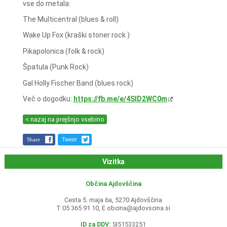
vse do metala:
The Multicentral (blues & roll)
Wake Up Fox (kraški stoner rock )
Pikapolonica (folk & rock)
Špatula (Punk Rock)
Gal Holly Fischer Band (blues rock)
Več o dogodku:
https://fb.me/e/4SlD2WC0m
< nazaj na prejšnjo vsebino
Share
Tweet
Vizitka
Občina Ajdovščina
Cesta 5. maja 6a, 5270 Ajdovščina
T 05 365 91 10, E
obcina@ajdovscina.si
ID za DDV:
SI51533251