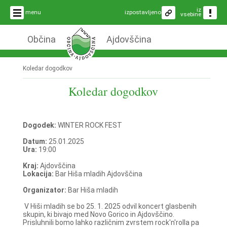
iz
menu
izpostavljeno
vsebine
Občina
Ajdovščina
Koledar dogodkov
Koledar dogodkov
Dogodek:
WINTER ROCK FEST
Datum:
25.01.2025
Ura:
19:00
Kraj:
Ajdovščina
Lokacija:
Bar Hiša mladih Ajdovščina
Organizator:
Bar Hiša mladih
V Hiši mladih se bo 25. 1. 2025 odvil koncert glasbenih
skupin, ki bivajo med Novo Gorico in Ajdovščino.
Prisluhnili bomo lahko različnim zvrstem rock'n'rolla pa