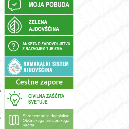
a
Spremembe in dopolnitve
a
Občinskega prostorskega
načrta
l