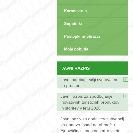
Koronavirus
Sopotniki
Postopki in obrazci
sep>
Moja pobuda
JAVNI RAZPIS
Javni natečaj - višji svetovalec
za prostor
Javni razpis za spodbujanje
inovativnih turističnih produktov
in storitev v letu 2026
Javni poziv za dodelitev subvencij
za obnovo fasad na območju
Ajdovščina - mestno jedro v letu