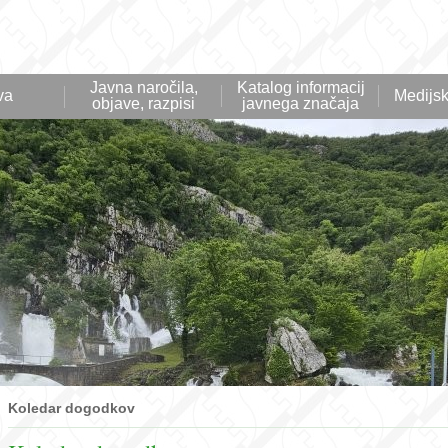
Javna naročila,
Katalog informacij
va
Medijsk
objave, razpisi
javnega značaja
Koledar dogodkov