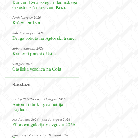
Koncert Evropskega mladinskega
orkestra v Vipavskem Križu
Petek 7.avgust 2026
Kašev letni vrt
Sobota 8.avgust 2026
Druga sobota na Ajdovski tržnici
Sobota 8.avgust 2026
Krajevni praznik Ustje
9.avgust 2026
Gasilska veselica na Colu
Razstave
sre 1.julij 2026 - pon 31.avgust 2026
Anton Tratnik - geometrija
pogleda
sob 1.avgust 2026 - pon 31.avgust 2026
Pilonova galerija v avgustu 2026
pon 3.avgust 2026 - sre 19.avgust 2026