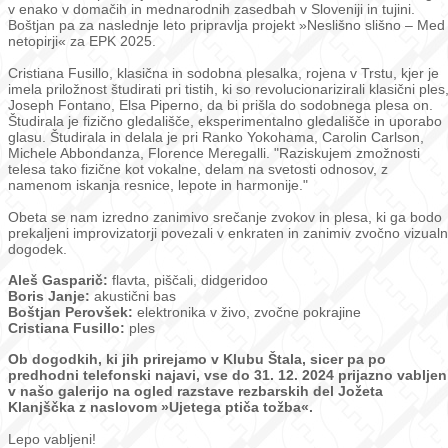
v enako v domačih in mednarodnih zasedbah v Sloveniji in tujini.
Boštjan pa za naslednje leto pripravlja projekt »Neslišno slišno – Med
netopirji« za EPK 2025.
Cristiana Fusillo, klasična in sodobna plesalka, rojena v Trstu, kjer je
imela priložnost študirati pri tistih, ki so revolucionarizirali klasični ples
Joseph Fontano, Elsa Piperno, da bi prišla do sodobnega plesa on.
Študirala je fizično gledališče, eksperimentalno gledališče in uporabo
glasu. Študirala in delala je pri Ranko Yokohama, Carolin Carlson,
Michele Abbondanza, Florence Meregalli. "Raziskujem zmožnosti
telesa tako fizične kot vokalne, delam na svetosti odnosov, z
namenom iskanja resnice, lepote in harmonije."
Obeta se nam izredno zanimivo srečanje zvokov in plesa, ki ga bodo
prekaljeni improvizatorji povezali v enkraten in zanimiv zvočno vizualn
dogodek.
Aleš Gasparič:
flavta, piščali, didgeridoo
Boris Janje:
akustični bas
Boštjan Perovšek:
elektronika v živo, zvočne pokrajine
Cristiana Fusillo:
ples
Ob dogodkih, ki jih prirejamo v Klubu Štala, sicer pa po
predhodni telefonski najavi, vse do 31. 12. 2024 prijazno vabljen
v našo galerijo na ogled razstave rezbarskih del Jožeta
Klanjščka z naslovom »Ujetega ptiča tožba«.
Lepo vabljeni!