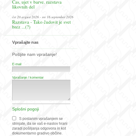
Čas, ujet v barve. razstava
likovnih del
čet 20.avgust 2026 - sre 16.september 2026
Razstava - Tako čudovit je svet
brez ...(?)
Vprašajte nas
Pošljite nam vprašanje!
E-mail
Vprašanje / komentar
Splošni pogoji
S poslanim vprašanjem se
strinjate, da se vaš e-naslov hrani
zaradi pošiljanja odgovora in kot
dokumentarno gradivo občine.