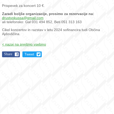
Prispevek za koncert 10 €.
Zaradi boljše organizacije, prosimo za rezervacije na:
drustvokussa@gmail.com
ali telefonsko: Gal 031 494 852, Beti 051 313 163
Cikel koncertov in razstav v letu 2024 sofinancira tudi Občina
Ajdovščina.
< nazaj na prejšnjo vsebino
Share
Tweet