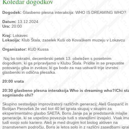
Koledar dogodkov
Dogodek:
Glasbeno plesna interakcija: WHO IS DREAMING WHO?
Datum:
13.12.2024
Ura:
20:00
Kraj:
Lokavec
Lokacija:
Klub Štala, zaselek Kuši ob Kovaškem muzeju v Lokavcu
Organizator:
KUD Kussa
Naj bo tokratni, decembrski petek 13. obeležen s posebnim
dogodkom, ki ga pripravljamo v Klubu Štala. Pridite in se prepustite
potovanju giba in zvokov, ki ga bodo za nas ustvarili trije izvrstni
glasbeniki in odlična plesalka.
20:00 vrata
20:30 glasbeno plesna interakcija Who is dreaming who?/Chi st
sogniando chi?
Skupino sestavljajo improvizatorji različnih generacij; Aleš Gasparič in
Boštjan Perovšek že več kot 40 let igrata skupaj v skupini za
eksperimentalno glasbo SAETA, Boris Janje pa je predstavnik mlajše
generacije, ki se uspešno povezuje tudi s starejšimi izvajalci. Vsak im
tudi svojo solo kariero. Aleš je med drugim kot biolog aktiven na
znanstvenem področju, Boris je letos solo in z različni zasedbami igra