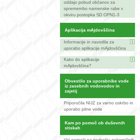
oddajo pobud občanov za
spremembo namenske rabe v
okviru postopka SD OPN1-3
Aplikacija mAjdovščina
Informacije in navodila za
uporabo aplikacije mAjdovščina
Kako do aplikacije
mAjdovščina?
Obvestilo za uporabnike vode
iz zasebnih vodovodov in
zajetij
Priporočila NIJZ za varno oskrbo in
uporabo pitne vode
Kam po pomoč ob duševnih
stiskah
Viri pomoči na področju nekemičnih