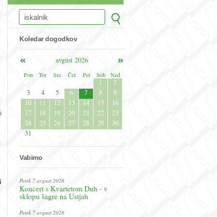
Koledar dogodkov
,
avgust 2026
Pon
Tor
Sre
Čet
Pet
Sob
Ned
1
2
3
4
5
6
7
8
9
10
11
12
13
14
15
16
17
18
19
20
21
22
23
i
24
25
26
27
28
29
30
31
Vabimo
Petek 7.avgust 2026
i
Koncert s Kvartetom Duh - v
sklopu šagre na Ustjah
Petek 7.avgust 2026