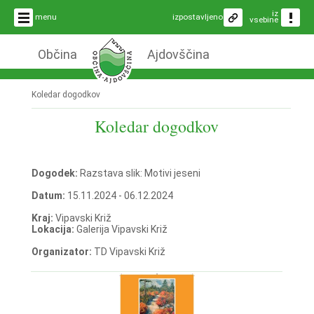
iz
menu
izpostavljeno
vsebine
Občina
Ajdovščina
Koledar dogodkov
Koledar dogodkov
Dogodek:
Razstava slik: Motivi jeseni
Datum:
15.11.2024 - 06.12.2024
Kraj:
Vipavski Križ
Lokacija:
Galerija Vipavski Križ
Organizator:
TD Vipavski Križ