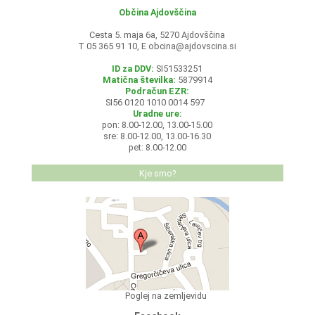
Občina Ajdovščina
Cesta 5. maja 6a, 5270 Ajdovščina
T 05 365 91 10, E
obcina@ajdovscina.si
ID za DDV:
SI51533251
Matična številka:
5879914
Podračun EZR:
SI56 0120 1010 0014 597
Uradne ure:
pon: 8.00-12.00, 13.00-15.00
sre: 8.00-12.00, 13.00-16.30
pet: 8.00-12.00
Kje smo?
Poglej na zemljevidu