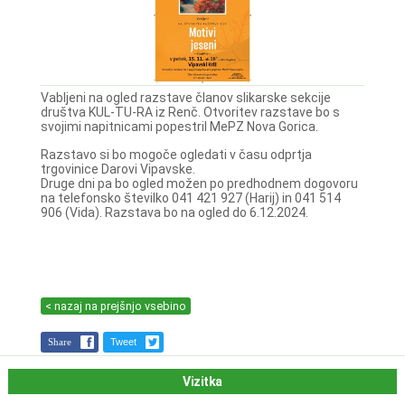
Vabljeni na ogled razstave članov slikarske sekcije
društva KUL-TU-RA iz Renč. Otvoritev razstave bo s
svojimi napitnicami popestril MePZ Nova Gorica.
Razstavo si bo mogoče ogledati v času odprtja
trgovinice Darovi Vipavske.
Druge dni pa bo ogled možen po predhodnem dogovoru
na telefonsko številko 041 421 927 (Harij) in 041 514
906 (Vida). Razstava bo na ogled do 6.12.2024.
< nazaj na prejšnjo vsebino
Share
Tweet
Vizitka