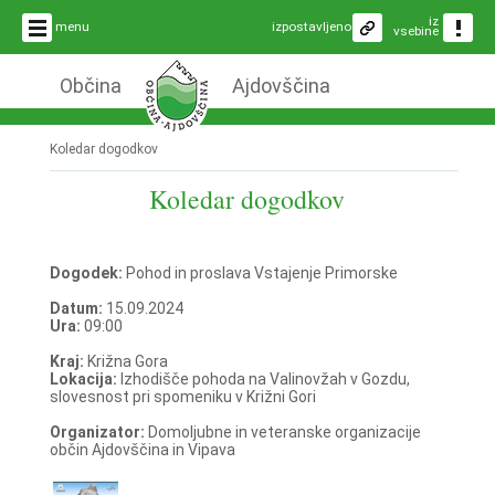
iz
menu
izpostavljeno
vsebine
Občina
Ajdovščina
Koledar dogodkov
Koledar dogodkov
Dogodek:
Pohod in proslava Vstajenje Primorske
Datum:
15.09.2024
Ura:
09:00
Kraj:
Križna Gora
Lokacija:
Izhodišče pohoda na Valinovžah v Gozdu,
slovesnost pri spomeniku v Križni Gori
Organizator:
Domoljubne in veteranske organizacije
občin Ajdovščina in Vipava