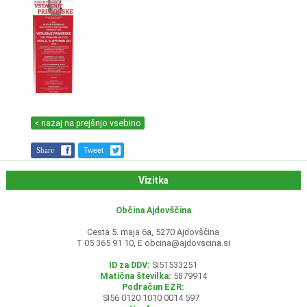
< nazaj na prejšnjo vsebino
Share
Tweet
Vizitka
Občina Ajdovščina
Cesta 5. maja 6a, 5270 Ajdovščina
T 05 365 91 10, E
obcina@ajdovscina.si
ID za DDV:
SI51533251
Matična številka:
5879914
Podračun EZR:
SI56 0120 1010 0014 597