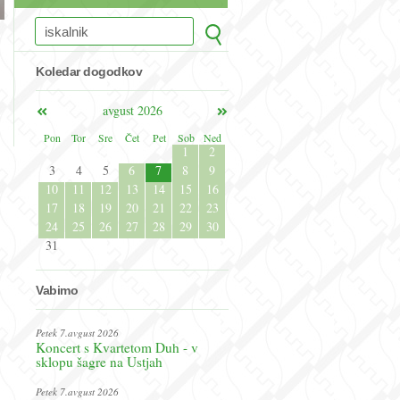
Koledar dogodkov
avgust 2026
Pon
Tor
Sre
Čet
Pet
Sob
Ned
1
2
3
4
5
6
7
8
9
10
11
12
13
14
15
16
17
18
19
20
21
22
23
24
25
26
27
28
29
30
31
Vabimo
Petek 7.avgust 2026
Koncert s Kvartetom Duh - v
sklopu šagre na Ustjah
Petek 7.avgust 2026