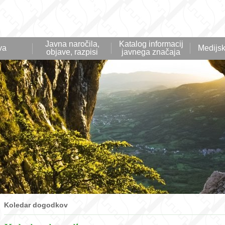
Javna naročila,
Katalog informacij
va
Medijsk
objave, razpisi
javnega značaja
Koledar dogodkov