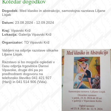
Koledar dogodkov
Dogodek:
Med klasiko in abstrakcijo, samostojna razstava Liljane
Lisjak
Datum:
23.08.2024 - 12.09.2024
Kraj:
Vipavski Križ
Lokacija:
Galerija Vipavski Križ
Organizator:
TD Vipavski Križ
Vabljeni na odprtje razstave slikarke
Liljane Lisjak.
Razstavo si bo mogoče ogledati v
času odprtja trgovinice Darovi
Vipavske, druge dni pa po
predhodnem dogovoru na
telefonsko številko 041 421 927
(Harij) in 041 514 906 (Vida).