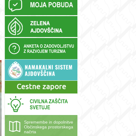
Spremembe in dopolnitve
Občinskega prostorskega
načrta