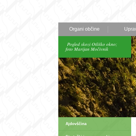
Organi občine
Upra
Pogled skozi Otliško okno;
foto Marijan Močivnik
Ajdovščina