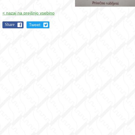
< nazaj na prejšnjo vsebino
Share
Tweet