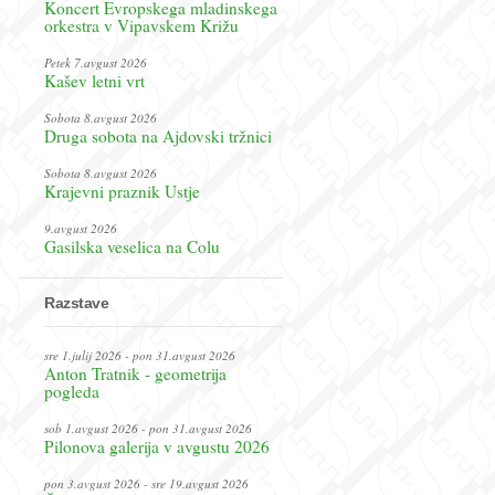
Koncert Evropskega mladinskega
orkestra v Vipavskem Križu
Petek 7.avgust 2026
Kašev letni vrt
Sobota 8.avgust 2026
Druga sobota na Ajdovski tržnici
Sobota 8.avgust 2026
Krajevni praznik Ustje
9.avgust 2026
Gasilska veselica na Colu
Razstave
sre 1.julij 2026 - pon 31.avgust 2026
Anton Tratnik - geometrija
pogleda
sob 1.avgust 2026 - pon 31.avgust 2026
Pilonova galerija v avgustu 2026
pon 3.avgust 2026 - sre 19.avgust 2026