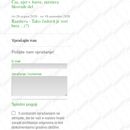
Čas, ujet v barve. razstava
likovnih del
čet 20.avgust 2026 - sre 16.september 2026
Razstava - Tako čudovit je svet
brez ...(?)
Vprašajte nas
Pošljite nam vprašanje!
E-mail
Vprašanje / komentar
Splošni pogoji
S poslanim vprašanjem se
strinjate, da se vaš e-naslov hrani
zaradi pošiljanja odgovora in kot
dokumentarno gradivo občine.