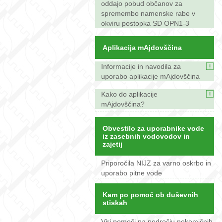
oddajo pobud občanov za
spremembo namenske rabe v
okviru postopka SD OPN1-3
Aplikacija mAjdovščina
Informacije in navodila za
uporabo aplikacije mAjdovščina
Kako do aplikacije
mAjdovščina?
Obvestilo za uporabnike vode
iz zasebnih vodovodov in
zajetij
Priporočila NIJZ za varno oskrbo in
uporabo pitne vode
Kam po pomoč ob duševnih
stiskah
Viri pomoči na področju nekemičnih