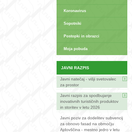
Koronavirus
Sopotniki
Postopki in obrazci
sep>
Moja pobuda
JAVNI RAZPIS
Javni natečaj - višji svetovalec
za prostor
Javni razpis za spodbujanje
inovativnih turističnih produktov
in storitev v letu 2026
Javni poziv za dodelitev subvencij
za obnovo fasad na območju
Ajdovščina - mestno jedro v letu