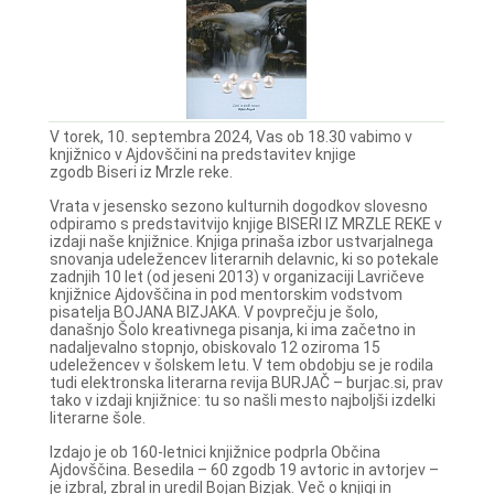
V torek, 10. septembra 2024, Vas ob 18.30 vabimo v
knjižnico v Ajdovščini na predstavitev knjige
zgodb Biseri iz Mrzle reke.
Vrata v jesensko sezono kulturnih dogodkov slovesno
odpiramo s predstavitvijo knjige BISERI IZ MRZLE REKE v
izdaji naše knjižnice. Knjiga prinaša izbor ustvarjalnega
snovanja udeležencev literarnih delavnic, ki so potekale
zadnjih 10 let (od jeseni 2013) v organizaciji Lavričeve
knjižnice Ajdovščina in pod mentorskim vodstvom
pisatelja BOJANA BIZJAKA. V povprečju je šolo,
današnjo Šolo kreativnega pisanja, ki ima začetno in
nadaljevalno stopnjo, obiskovalo 12 oziroma 15
udeležencev v šolskem letu. V tem obdobju se je rodila
tudi elektronska literarna revija BURJAČ – burjac.si, prav
tako v izdaji knjižnice: tu so našli mesto najboljši izdelki
literarne šole.
Izdajo je ob 160-letnici knjižnice podprla Občina
Ajdovščina. Besedila – 60 zgodb 19 avtoric in avtorjev –
je izbral, zbral in uredil Bojan Bizjak. Več o knjigi in