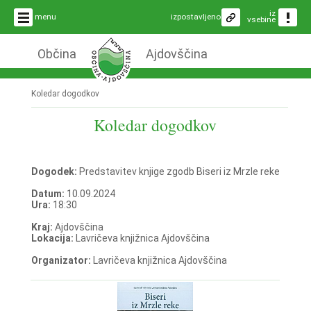
iz
menu
izpostavljeno
vsebine
Občina
Ajdovščina
Koledar dogodkov
Koledar dogodkov
Dogodek:
Predstavitev knjige zgodb Biseri iz Mrzle reke
Datum:
10.09.2024
Ura:
18:30
Kraj:
Ajdovščina
Lokacija:
Lavričeva knjižnica Ajdovščina
Organizator:
Lavričeva knjižnica Ajdovščina