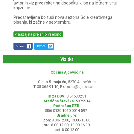
avtorjih »iz prve roke« na dogodku, ki bo na letnem vrtu
knjižnice.
Predstavljena bo tudi nova sezona Šole kreativnega
pisanja, ki začne v septembru.
< nazaj na prejšnjo vsebino
Share
Tweet
Vizitka
Občina Ajdovščina
Cesta 5. maja 6a, 5270 Ajdovščina
T 05 365 91 10, E
obcina@ajdovscina.si
ID za DDV:
SI51533251
Matična številka:
5879914
Podračun EZR:
SI56 0120 1010 0014 597
Uradne ure:
pon: 8.00-12.00, 13.00-15.00
sre: 8.00-12.00, 13.00-16.30
pet: 8.00-12.00