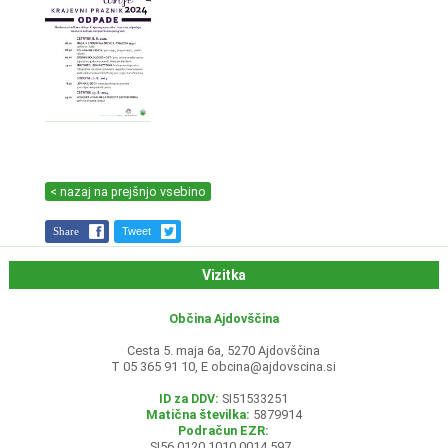
< nazaj na prejšnjo vsebino
Share
Tweet
Vizitka
Občina Ajdovščina
Cesta 5. maja 6a, 5270 Ajdovščina
T 05 365 91 10, E
obcina@ajdovscina.si
ID za DDV:
SI51533251
Matična številka:
5879914
Podračun EZR:
SI56 0120 1010 0014 597