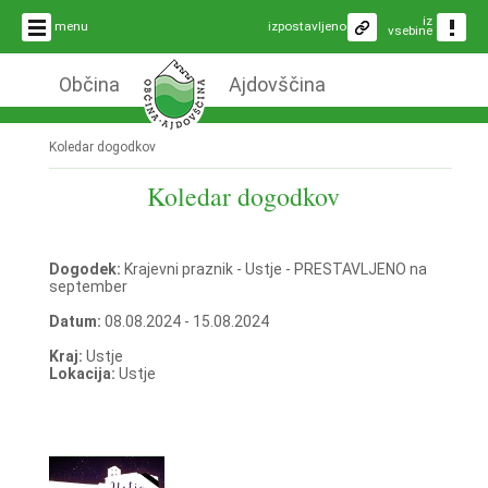
iz
menu
izpostavljeno
vsebine
Občina
Ajdovščina
Koledar dogodkov
Koledar dogodkov
Dogodek:
Krajevni praznik - Ustje - PRESTAVLJENO na
september
Datum:
08.08.2024 - 15.08.2024
Kraj:
Ustje
Lokacija:
Ustje