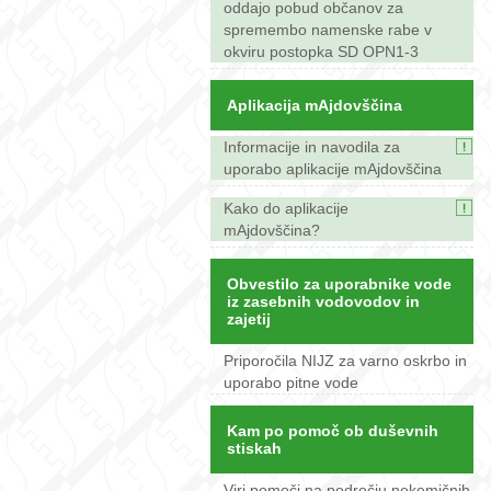
oddajo pobud občanov za
spremembo namenske rabe v
okviru postopka SD OPN1-3
Aplikacija mAjdovščina
Informacije in navodila za
uporabo aplikacije mAjdovščina
Kako do aplikacije
mAjdovščina?
Obvestilo za uporabnike vode
iz zasebnih vodovodov in
zajetij
Priporočila NIJZ za varno oskrbo in
uporabo pitne vode
Kam po pomoč ob duševnih
stiskah
Viri pomoči na področju nekemičnih