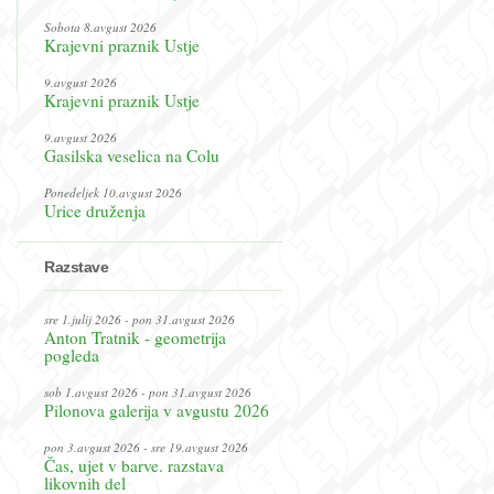
Sobota 8.avgust 2026
Krajevni praznik Ustje
9.avgust 2026
Krajevni praznik Ustje
9.avgust 2026
Gasilska veselica na Colu
Ponedeljek 10.avgust 2026
Urice druženja
Razstave
sre 1.julij 2026 - pon 31.avgust 2026
Anton Tratnik - geometrija
pogleda
sob 1.avgust 2026 - pon 31.avgust 2026
Pilonova galerija v avgustu 2026
pon 3.avgust 2026 - sre 19.avgust 2026
Čas, ujet v barve. razstava
likovnih del