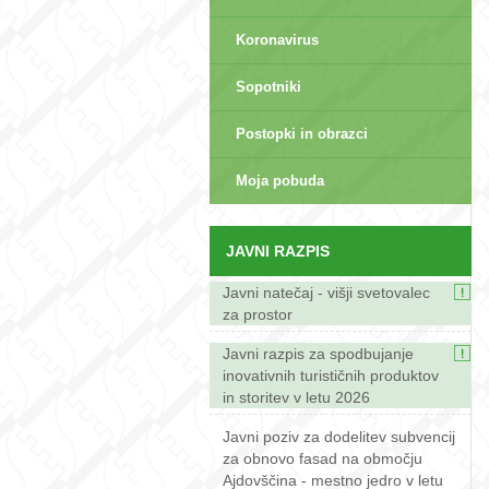
Koronavirus
Sopotniki
Postopki in obrazci
sep>
Moja pobuda
JAVNI RAZPIS
Javni natečaj - višji svetovalec
za prostor
Javni razpis za spodbujanje
inovativnih turističnih produktov
in storitev v letu 2026
Javni poziv za dodelitev subvencij
za obnovo fasad na območju
Ajdovščina - mestno jedro v letu