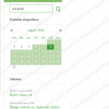
Koledar dogodkov
avgust 2026
Pon
Tor
Sre
Čet
Pet
Sob
Ned
1
2
3
4
5
6
7
8
9
10
11
12
13
14
15
16
17
18
19
20
21
22
23
24
25
26
27
28
29
30
31
Vabimo
Petek 7.avgust 2026
Kašev letni vrt
Sobota 8.avgust 2026
Druga sobota na Ajdovski tržnici