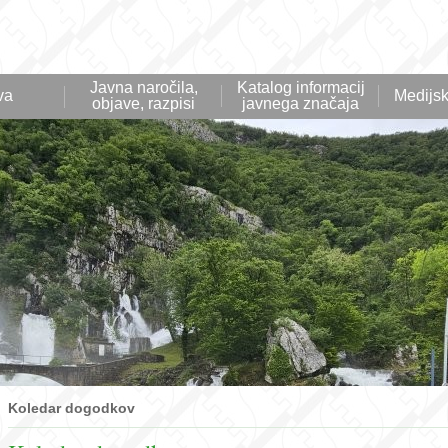
Javna naročila,
Katalog informacij
va
Medijsk
objave, razpisi
javnega značaja
Koledar dogodkov