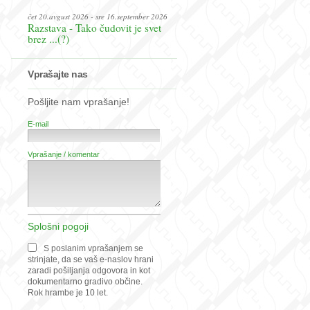
čet 20.avgust 2026 - sre 16.september 2026
Razstava - Tako čudovit je svet
brez ...(?)
Vprašajte nas
Pošljite nam vprašanje!
E-mail
Vprašanje / komentar
Splošni pogoji
S poslanim vprašanjem se
strinjate, da se vaš e-naslov hrani
zaradi pošiljanja odgovora in kot
dokumentarno gradivo občine.
Rok hrambe je 10 let.