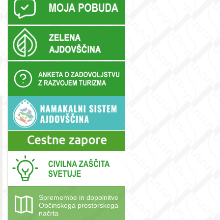
Spremembe in dopolnitve
Občinskega prostorskega
načrta