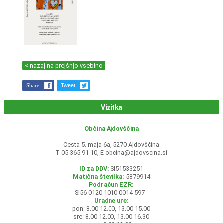
< nazaj na prejšnjo vsebino
Share
Tweet
Vizitka
Občina Ajdovščina
Cesta 5. maja 6a, 5270 Ajdovščina
T 05 365 91 10, E
obcina@ajdovscina.si
ID za DDV:
SI51533251
Matična številka:
5879914
Podračun EZR:
SI56 0120 1010 0014 597
Uradne ure:
pon: 8.00-12.00, 13.00-15.00
sre: 8.00-12.00, 13.00-16.30