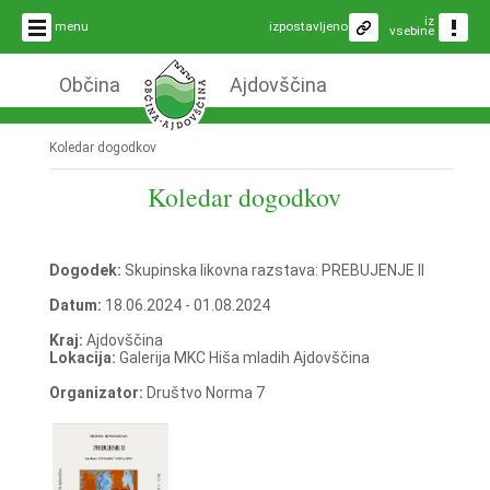
iz
menu
izpostavljeno
vsebine
Občina
Ajdovščina
Koledar dogodkov
Koledar dogodkov
Dogodek:
Skupinska likovna razstava: PREBUJENJE II
Datum:
18.06.2024 - 01.08.2024
Kraj:
Ajdovščina
Lokacija:
Galerija MKC Hiša mladih Ajdovščina
Organizator:
Društvo Norma 7