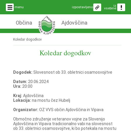
iz
menu
izpostavljeno
vsebine
Občina
Ajdovščina
Koledar dogodkov
Koledar dogodkov
Dogodek:
Slovesnost ob 33. obletnici osamosvojitve
Datum:
20.06.2024
Ura:
20:00
Kraj:
Ajdovščina
Lokacija:
na mostu čez Hubelj
Organizator:
OZ VVS občin Ajdovščina in Vipava
Območno združenje veteranov vojne za Slovenijo
Ajdovščina in Vipava tradicionalno vabi na slovesnost
ob 33. obletnici osamosvojitve, ki bo potekala na mostu