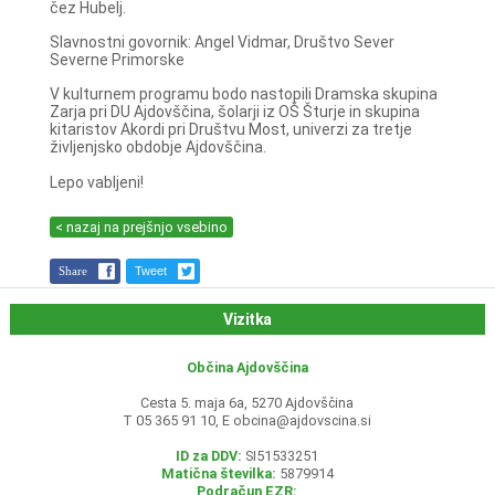
čez Hubelj.
Slavnostni govornik: Angel Vidmar, Društvo Sever
Severne Primorske
V kulturnem programu bodo nastopili Dramska skupina
Zarja pri DU Ajdovščina, šolarji iz OŠ Šturje in skupina
kitaristov Akordi pri Društvu Most, univerzi za tretje
življenjsko obdobje Ajdovščina.
Lepo vabljeni!
< nazaj na prejšnjo vsebino
Share
Tweet
Vizitka
Občina Ajdovščina
Cesta 5. maja 6a, 5270 Ajdovščina
T 05 365 91 10, E
obcina@ajdovscina.si
ID za DDV:
SI51533251
Matična številka:
5879914
Podračun EZR: