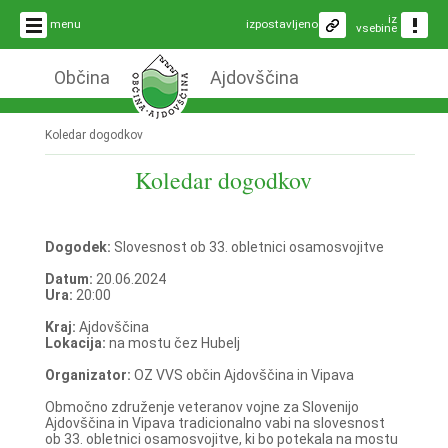
iz
menu
izpostavljeno
vsebine
Občina
Ajdovščina
Koledar dogodkov
Koledar dogodkov
Dogodek:
Slovesnost ob 33. obletnici osamosvojitve
Datum:
20.06.2024
Ura:
20:00
Kraj:
Ajdovščina
Lokacija:
na mostu čez Hubelj
Organizator:
OZ VVS občin Ajdovščina in Vipava
Območno združenje veteranov vojne za Slovenijo
Ajdovščina in Vipava tradicionalno vabi na slovesnost
ob 33. obletnici osamosvojitve, ki bo potekala na mostu