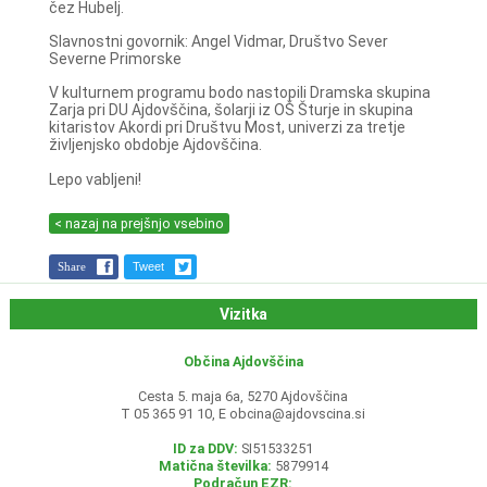
čez Hubelj.
Slavnostni govornik: Angel Vidmar, Društvo Sever
Severne Primorske
V kulturnem programu bodo nastopili Dramska skupina
Zarja pri DU Ajdovščina, šolarji iz OŠ Šturje in skupina
kitaristov Akordi pri Društvu Most, univerzi za tretje
življenjsko obdobje Ajdovščina.
Lepo vabljeni!
< nazaj na prejšnjo vsebino
Share
Tweet
Vizitka
Občina Ajdovščina
Cesta 5. maja 6a, 5270 Ajdovščina
T 05 365 91 10, E
obcina@ajdovscina.si
ID za DDV:
SI51533251
Matična številka:
5879914
Podračun EZR: